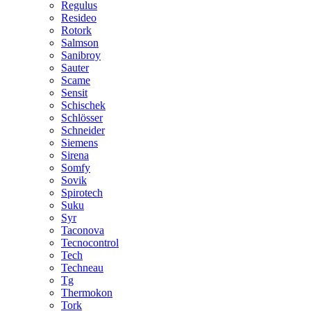
Regulus
Resideo
Rotork
Salmson
Sanibroy
Sauter
Scame
Sensit
Schischek
Schlösser
Schneider
Siemens
Sirena
Somfy
Sovik
Spirotech
Suku
Syr
Taconova
Tecnocontrol
Tech
Techneau
Tg
Thermokon
Tork