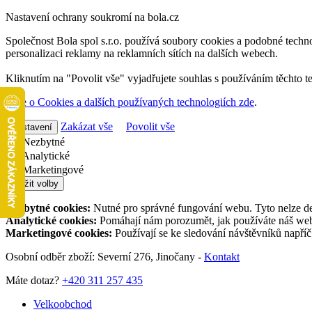
Nastavení ochrany soukromí na bola.cz
Společnost Bola spol s.r.o. používá soubory cookies a podobné techno
personalizaci reklamy na reklamních sítích na dalších webech.
Kliknutím na "Povolit vše" vyjadřujete souhlas s používáním těchto t
Více o Cookies a dalších používaných technologiích zde
.
Zakázat vše
Povolit vše
Nastavení
Nezbytné
Analytické
Marketingové
Uložit volby
Nezbytné cookies:
Nutné pro správné fungování webu. Tyto nelze de
Analytické cookies:
Pomáhají nám porozumět, jak používáte náš web,
Marketingové cookies:
Používají se ke sledování návštěvníků napří
Osobní odběr zboží: Severní 276, Jinočany -
Kontakt
Máte dotaz?
+420 311 257 435
Velkoobchod