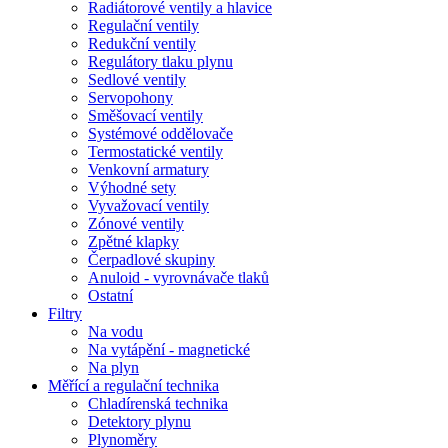
Radiátorové ventily a hlavice
Regulační ventily
Redukční ventily
Regulátory tlaku plynu
Sedlové ventily
Servopohony
Směšovací ventily
Systémové oddělovače
Termostatické ventily
Venkovní armatury
Výhodné sety
Vyvažovací ventily
Zónové ventily
Zpětné klapky
Čerpadlové skupiny
Anuloid - vyrovnávače tlaků
Ostatní
Filtry
Na vodu
Na vytápění - magnetické
Na plyn
Měřící a regulační technika
Chladírenská technika
Detektory plynu
Plynoměry