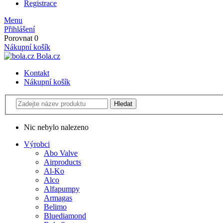
Registrace
Menu
Přihlášení
Porovnat
0
Nákupní košík
Bola.cz
Kontakt
Nákupní košík
Nic nebylo nalezeno
Výrobci
Abo Valve
Airproducts
Al-Ko
Alco
Alfapumpy
Armagas
Belimo
Bluediamond