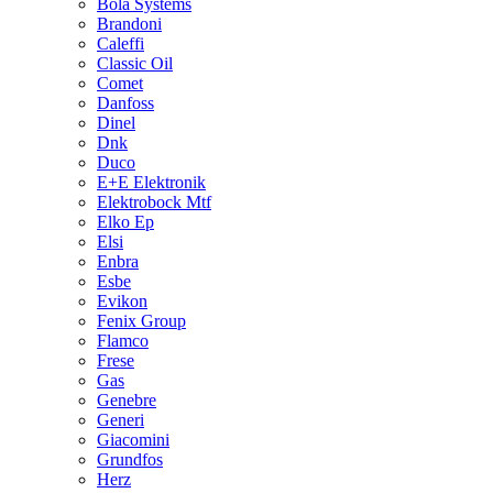
Bola Systems
Brandoni
Caleffi
Classic Oil
Comet
Danfoss
Dinel
Dnk
Duco
E+E Elektronik
Elektrobock Mtf
Elko Ep
Elsi
Enbra
Esbe
Evikon
Fenix Group
Flamco
Frese
Gas
Genebre
Generi
Giacomini
Grundfos
Herz