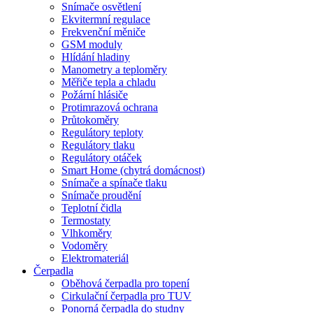
Snímače osvětlení
Ekvitermní regulace
Frekvenční měniče
GSM moduly
Hlídání hladiny
Manometry a teploměry
Měřiče tepla a chladu
Požární hlásiče
Protimrazová ochrana
Průtokoměry
Regulátory teploty
Regulátory tlaku
Regulátory otáček
Smart Home (chytrá domácnost)
Snímače a spínače tlaku
Snímače proudění
Teplotní čidla
Termostaty
Vlhkoměry
Vodoměry
Elektromateriál
Čerpadla
Oběhová čerpadla pro topení
Cirkulační čerpadla pro TUV
Ponorná čerpadla do studny