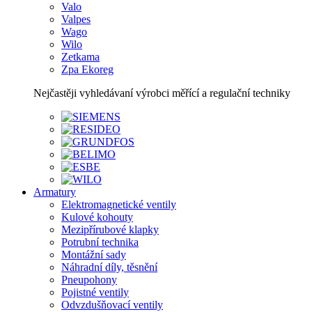
Valo
Valpes
Wago
Wilo
Zetkama
Zpa Ekoreg
Nejčastěji vyhledávaní výrobci měřící a regulační techniky
Armatury
Elektromagnetické ventily
Kulové kohouty
Mezipřírubové klapky
Potrubní technika
Montážní sady
Náhradní díly, těsnění
Pneupohony
Pojistné ventily
Odvzdušňovací ventily