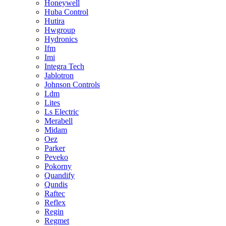
Honeywell
Huba Control
Hutira
Hwgroup
Hydronics
Ifm
Imi
Integra Tech
Jablotron
Johnson Controls
Ldm
Lites
Ls Electric
Merabell
Midam
Oez
Parker
Peveko
Pokorny
Quandify
Qundis
Raftec
Reflex
Regin
Regmet