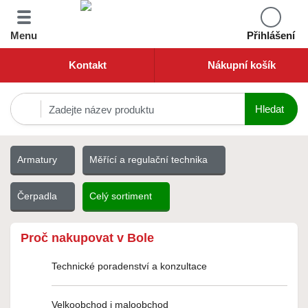
Menu
Přihlášení
Kontakt
Nákupní košík
Armatury
Měřící a regulační technika
Čerpadla
Celý sortiment
Proč nakupovat v Bole
Technické poradenství a konzultace
Velkoobchod i maloobchod