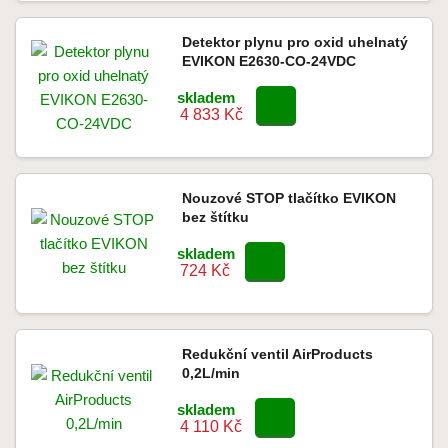
Detektor plynu pro oxid uhelnatý
EVIKON E2630-CO-24VDC
skladem
4 833 Kč
Nouzové STOP tlačítko EVIKON
bez štítku
skladem
724 Kč
Redukční ventil AirProducts
0,2L/min
skladem
4 110 Kč