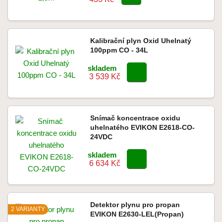
Kalibrační plyn Oxid Uhelnatý
100ppm CO - 34L
skladem
3 539 Kč
Snímač koncentrace oxidu
uhelnatého EVIKON E2618-CO-
24VDC
skladem
6 634 Kč
Detektor plynu pro propan
2 VARIANTY
EVIKON E2630-LEL(Propan)