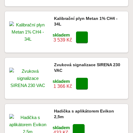
Kalibrační plyn Metan 1% CH4 -
34L
skladem
3 539 Kč
Zvuková signalizace SIRENA 230
VAC
skladem
1 366 Kč
Hadička s aplikátorem Evikon
2,5m
skladem
433 Kč