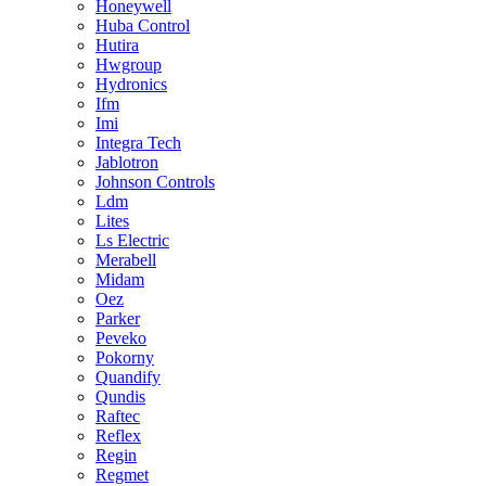
Honeywell
Huba Control
Hutira
Hwgroup
Hydronics
Ifm
Imi
Integra Tech
Jablotron
Johnson Controls
Ldm
Lites
Ls Electric
Merabell
Midam
Oez
Parker
Peveko
Pokorny
Quandify
Qundis
Raftec
Reflex
Regin
Regmet