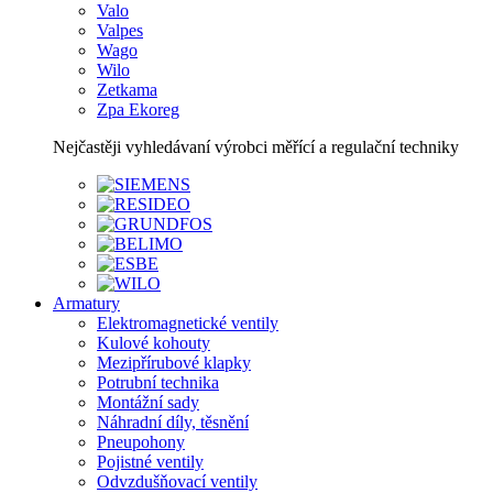
Valo
Valpes
Wago
Wilo
Zetkama
Zpa Ekoreg
Nejčastěji vyhledávaní výrobci měřící a regulační techniky
Armatury
Elektromagnetické ventily
Kulové kohouty
Mezipřírubové klapky
Potrubní technika
Montážní sady
Náhradní díly, těsnění
Pneupohony
Pojistné ventily
Odvzdušňovací ventily