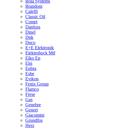
Bola Systems
Brandoni
Caleffi
Classic Oil
Comet
Danfoss
Dinel
Dnk
Duco
E+E Elektronik
Elektrobock Mtf
Elko Ep
Elsi
Enbra
Esbe
Evikon
Fenix Group
Flamco
Frese
Gas
Genebre
Generi
Giacomini
Grundfos
Herz