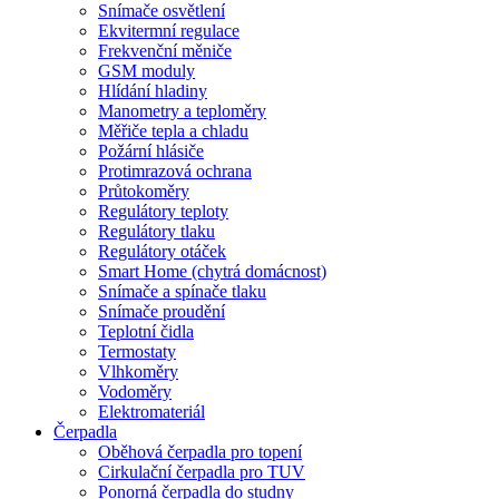
Snímače osvětlení
Ekvitermní regulace
Frekvenční měniče
GSM moduly
Hlídání hladiny
Manometry a teploměry
Měřiče tepla a chladu
Požární hlásiče
Protimrazová ochrana
Průtokoměry
Regulátory teploty
Regulátory tlaku
Regulátory otáček
Smart Home (chytrá domácnost)
Snímače a spínače tlaku
Snímače proudění
Teplotní čidla
Termostaty
Vlhkoměry
Vodoměry
Elektromateriál
Čerpadla
Oběhová čerpadla pro topení
Cirkulační čerpadla pro TUV
Ponorná čerpadla do studny