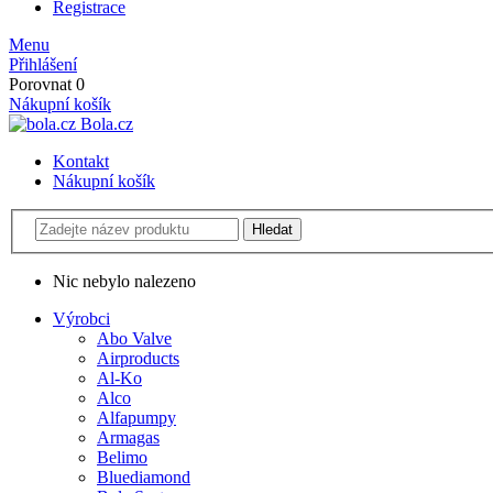
Registrace
Menu
Přihlášení
Porovnat
0
Nákupní košík
Bola.cz
Kontakt
Nákupní košík
Nic nebylo nalezeno
Výrobci
Abo Valve
Airproducts
Al-Ko
Alco
Alfapumpy
Armagas
Belimo
Bluediamond