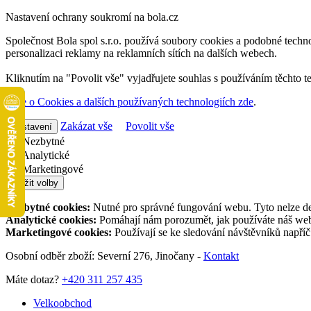
Nastavení ochrany soukromí na bola.cz
Společnost Bola spol s.r.o. používá soubory cookies a podobné techno
personalizaci reklamy na reklamních sítích na dalších webech.
Kliknutím na "Povolit vše" vyjadřujete souhlas s používáním těchto t
Více o Cookies a dalších používaných technologiích zde
.
Zakázat vše
Povolit vše
Nastavení
Nezbytné
Analytické
Marketingové
Uložit volby
Nezbytné cookies:
Nutné pro správné fungování webu. Tyto nelze de
Analytické cookies:
Pomáhají nám porozumět, jak používáte náš web,
Marketingové cookies:
Používají se ke sledování návštěvníků napří
Osobní odběr zboží: Severní 276, Jinočany -
Kontakt
Máte dotaz?
+420 311 257 435
Velkoobchod