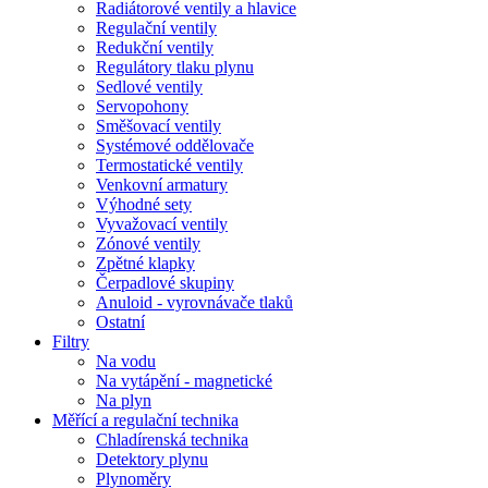
Radiátorové ventily a hlavice
Regulační ventily
Redukční ventily
Regulátory tlaku plynu
Sedlové ventily
Servopohony
Směšovací ventily
Systémové oddělovače
Termostatické ventily
Venkovní armatury
Výhodné sety
Vyvažovací ventily
Zónové ventily
Zpětné klapky
Čerpadlové skupiny
Anuloid - vyrovnávače tlaků
Ostatní
Filtry
Na vodu
Na vytápění - magnetické
Na plyn
Měřící a regulační technika
Chladírenská technika
Detektory plynu
Plynoměry