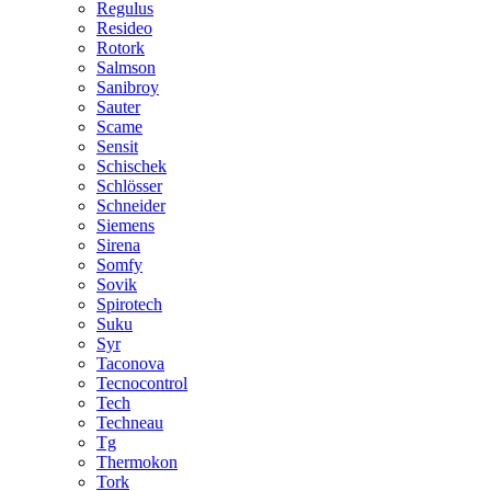
Regulus
Resideo
Rotork
Salmson
Sanibroy
Sauter
Scame
Sensit
Schischek
Schlösser
Schneider
Siemens
Sirena
Somfy
Sovik
Spirotech
Suku
Syr
Taconova
Tecnocontrol
Tech
Techneau
Tg
Thermokon
Tork