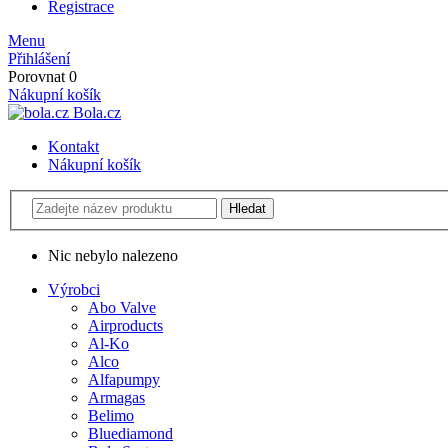
Registrace
Menu
Přihlášení
Porovnat
0
Nákupní košík
Bola.cz
Kontakt
Nákupní košík
Nic nebylo nalezeno
Výrobci
Abo Valve
Airproducts
Al-Ko
Alco
Alfapumpy
Armagas
Belimo
Bluediamond