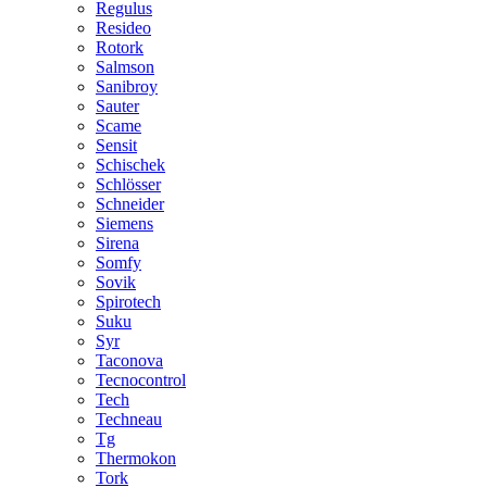
Regulus
Resideo
Rotork
Salmson
Sanibroy
Sauter
Scame
Sensit
Schischek
Schlösser
Schneider
Siemens
Sirena
Somfy
Sovik
Spirotech
Suku
Syr
Taconova
Tecnocontrol
Tech
Techneau
Tg
Thermokon
Tork