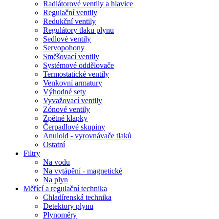
Radiátorové ventily a hlavice
Regulační ventily
Redukční ventily
Regulátory tlaku plynu
Sedlové ventily
Servopohony
Směšovací ventily
Systémové oddělovače
Termostatické ventily
Venkovní armatury
Výhodné sety
Vyvažovací ventily
Zónové ventily
Zpětné klapky
Čerpadlové skupiny
Anuloid - vyrovnávače tlaků
Ostatní
Filtry
Na vodu
Na vytápění - magnetické
Na plyn
Měřící a regulační technika
Chladírenská technika
Detektory plynu
Plynoměry