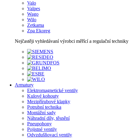
Valo
Valpes
Wago
Wilo
Zetkama
Zpa Ekoreg
Nejčastěji vyhledávaní výrobci měřící a regulační techniky
Armatury
Elektromagnetické ventily
Kulové kohouty
Mezipřírubové klapky
Potrubní technika
Montážní sady
Náhradní díly, těsnění
Pneupohony
Pojistné ventily
Odvzdušňovací ventily