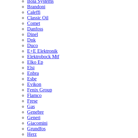
Bola Systems
Brandoni
Caleffi
Classic Oil
Comet
Danfoss
Dinel
Dnk
Duco
E+E Elektronik
Elektrobock Mtf
Elko Ep
Elsi
Enbra
Esbe
Evikon
Fenix Group
Flamco
Frese
Gas
Genebre
Generi
Giacomini
Grundfos
Herz