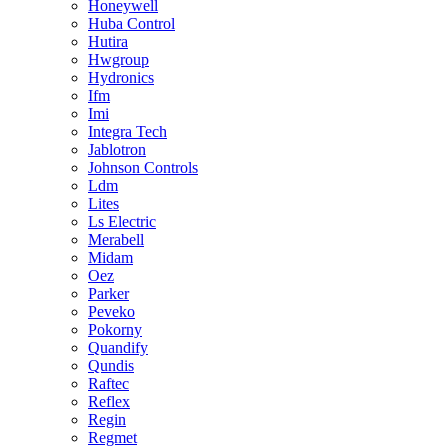
Honeywell
Huba Control
Hutira
Hwgroup
Hydronics
Ifm
Imi
Integra Tech
Jablotron
Johnson Controls
Ldm
Lites
Ls Electric
Merabell
Midam
Oez
Parker
Peveko
Pokorny
Quandify
Qundis
Raftec
Reflex
Regin
Regmet