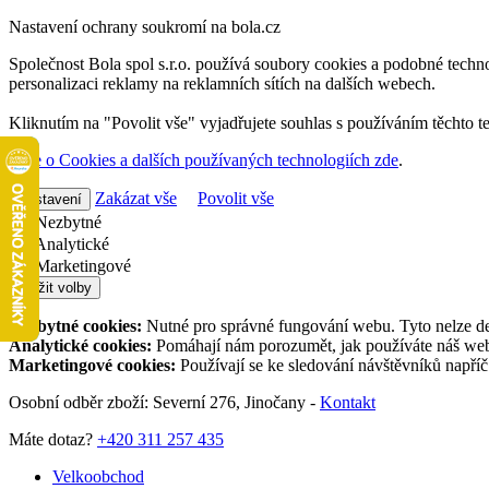
Nastavení ochrany soukromí na bola.cz
Společnost Bola spol s.r.o. používá soubory cookies a podobné techno
personalizaci reklamy na reklamních sítích na dalších webech.
Kliknutím na "Povolit vše" vyjadřujete souhlas s používáním těchto t
Více o Cookies a dalších používaných technologiích zde
.
Zakázat vše
Povolit vše
Nastavení
Nezbytné
Analytické
Marketingové
Uložit volby
Nezbytné cookies:
Nutné pro správné fungování webu. Tyto nelze de
Analytické cookies:
Pomáhají nám porozumět, jak používáte náš web,
Marketingové cookies:
Používají se ke sledování návštěvníků napří
Osobní odběr zboží: Severní 276, Jinočany -
Kontakt
Máte dotaz?
+420 311 257 435
Velkoobchod