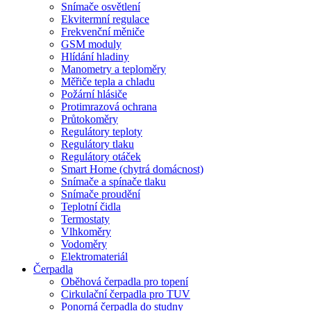
Snímače osvětlení
Ekvitermní regulace
Frekvenční měniče
GSM moduly
Hlídání hladiny
Manometry a teploměry
Měřiče tepla a chladu
Požární hlásiče
Protimrazová ochrana
Průtokoměry
Regulátory teploty
Regulátory tlaku
Regulátory otáček
Smart Home (chytrá domácnost)
Snímače a spínače tlaku
Snímače proudění
Teplotní čidla
Termostaty
Vlhkoměry
Vodoměry
Elektromateriál
Čerpadla
Oběhová čerpadla pro topení
Cirkulační čerpadla pro TUV
Ponorná čerpadla do studny