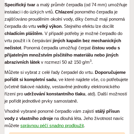
Specifický tvar
a malý průměr čerpadla (od 74 mm) umožňuje
instalaci i do úzkých vrtů.
Chlazení
ponorného čerpadla je
zajišťováno prouděním okolní vody, díky čemuž mají ponorná
čerpadla do vrtu
velký výkon
. Stejného efektu lze docílit
chladícím pláštěm
. V případě potřeby je možné čerpadlo do
vrtu použít i k čerpávání
jiných kapalin bez mechanických
nečistot
. Ponorná čerpadla umožňují čerpat
čistou vodu s
přijatelným množstvím písčitého materiálu nebo jiných
3
abrazivních látek
v rozmezí 50 až 150 g/m
.
Můžete si vybrat z celé řady čerpadel do vrtu.
Doporučujeme
pořídit si kompletní sadu
, ve které najdete vše, co potřebujete
(včetně tlakové nádoby, vestavěné jednotky elektronického
řízení pro
udržování konstantního tlaku
, atd). Další možností
je pořídit jednotlivé prvky samostatně.
Vhodně vybrané ponorné čerpadlo vám zajistí
stálý přísun
vody z vlastního zdroje
na dlouhá léta. Jeho životnost navíc
můžete
správnou péčí snadno prodloužit
.