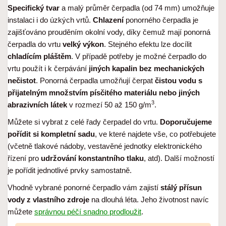
Specifický tvar
a malý průměr čerpadla (od 74 mm) umožňuje
instalaci i do úzkých vrtů.
Chlazení
ponorného čerpadla je
zajišťováno prouděním okolní vody, díky čemuž mají ponorná
čerpadla do vrtu
velký výkon
. Stejného efektu lze docílit
chladícím pláštěm
. V případě potřeby je možné čerpadlo do
vrtu použít i k čerpávání
jiných kapalin bez mechanických
nečistot
. Ponorná čerpadla umožňují čerpat
čistou vodu s
přijatelným množstvím písčitého materiálu nebo jiných
3
abrazivních látek
v rozmezí 50 až 150 g/m
.
Můžete si vybrat z celé řady čerpadel do vrtu.
Doporučujeme
pořídit si kompletní sadu
, ve které najdete vše, co potřebujete
(včetně tlakové nádoby, vestavěné jednotky elektronického
řízení pro
udržování konstantního tlaku
, atd). Další možností
je pořídit jednotlivé prvky samostatně.
Vhodně vybrané ponorné čerpadlo vám zajistí
stálý přísun
vody z vlastního zdroje
na dlouhá léta. Jeho životnost navíc
můžete
správnou péčí snadno prodloužit
.