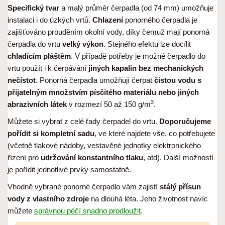
Specifický tvar
a malý průměr čerpadla (od 74 mm) umožňuje
instalaci i do úzkých vrtů.
Chlazení
ponorného čerpadla je
zajišťováno prouděním okolní vody, díky čemuž mají ponorná
čerpadla do vrtu
velký výkon
. Stejného efektu lze docílit
chladícím pláštěm
. V případě potřeby je možné čerpadlo do
vrtu použít i k čerpávání
jiných kapalin bez mechanických
nečistot
. Ponorná čerpadla umožňují čerpat
čistou vodu s
přijatelným množstvím písčitého materiálu nebo jiných
3
abrazivních látek
v rozmezí 50 až 150 g/m
.
Můžete si vybrat z celé řady čerpadel do vrtu.
Doporučujeme
pořídit si kompletní sadu
, ve které najdete vše, co potřebujete
(včetně tlakové nádoby, vestavěné jednotky elektronického
řízení pro
udržování konstantního tlaku
, atd). Další možností
je pořídit jednotlivé prvky samostatně.
Vhodně vybrané ponorné čerpadlo vám zajistí
stálý přísun
vody z vlastního zdroje
na dlouhá léta. Jeho životnost navíc
můžete
správnou péčí snadno prodloužit
.