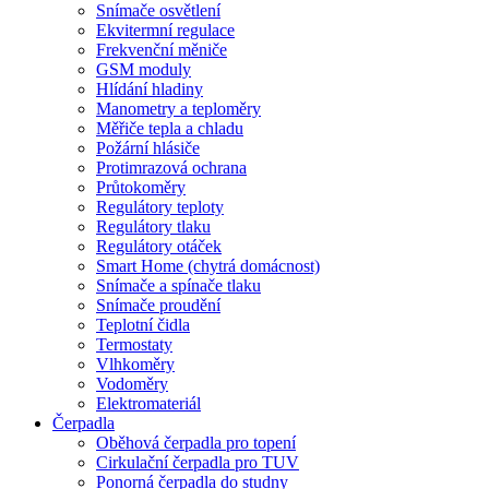
Snímače osvětlení
Ekvitermní regulace
Frekvenční měniče
GSM moduly
Hlídání hladiny
Manometry a teploměry
Měřiče tepla a chladu
Požární hlásiče
Protimrazová ochrana
Průtokoměry
Regulátory teploty
Regulátory tlaku
Regulátory otáček
Smart Home (chytrá domácnost)
Snímače a spínače tlaku
Snímače proudění
Teplotní čidla
Termostaty
Vlhkoměry
Vodoměry
Elektromateriál
Čerpadla
Oběhová čerpadla pro topení
Cirkulační čerpadla pro TUV
Ponorná čerpadla do studny