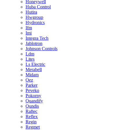
Honeywell
Huba Control
Hutira
Hwgroup
Hydronics
Ifm
Imi
Integra Tech
Jablotron
Johnson Controls
Ldm
Lites
Ls Electric
Merabell
Midam
Oez
Parker
Peveko
Pokorny
Quandify
Qundis
Raftec
Reflex
Regin
Regmet