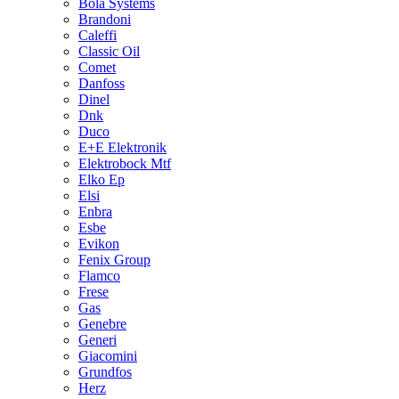
Bola Systems
Brandoni
Caleffi
Classic Oil
Comet
Danfoss
Dinel
Dnk
Duco
E+E Elektronik
Elektrobock Mtf
Elko Ep
Elsi
Enbra
Esbe
Evikon
Fenix Group
Flamco
Frese
Gas
Genebre
Generi
Giacomini
Grundfos
Herz