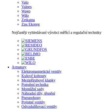
Valo
Valpes
Wago
Wilo
Zetkama
Zpa Ekoreg
Nejčastěji vyhledávaní výrobci měřící a regulační techniky
Armatury
Elektromagnetické ventily
Kulové kohouty
Mezipřírubové klapky
Potrubní technika
Montážní sady
Náhradní díly, těsnění
Pneupohony
Pojistné ventily
Odvzdušňovací ventily