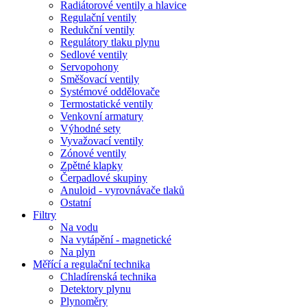
Radiátorové ventily a hlavice
Regulační ventily
Redukční ventily
Regulátory tlaku plynu
Sedlové ventily
Servopohony
Směšovací ventily
Systémové oddělovače
Termostatické ventily
Venkovní armatury
Výhodné sety
Vyvažovací ventily
Zónové ventily
Zpětné klapky
Čerpadlové skupiny
Anuloid - vyrovnávače tlaků
Ostatní
Filtry
Na vodu
Na vytápění - magnetické
Na plyn
Měřící a regulační technika
Chladírenská technika
Detektory plynu
Plynoměry