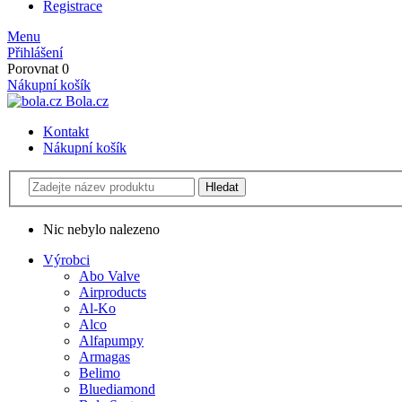
Registrace
Menu
Přihlášení
Porovnat
0
Nákupní košík
Bola.cz
Kontakt
Nákupní košík
Nic nebylo nalezeno
Výrobci
Abo Valve
Airproducts
Al-Ko
Alco
Alfapumpy
Armagas
Belimo
Bluediamond