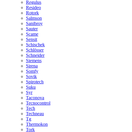
Regulus
Resideo
Rotork
Salmson
Sanibroy
Sauter
Scame
Sensit
Schischek
Schlösser
Schneider
Siemens
Sirena
Somfy
Sovik
Spirotech
Suku
Syr
Taconova
Tecnocontrol
Tech
Techneau
Tg
Thermokon
Tork