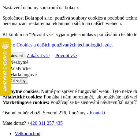
Nastavení ochrany soukromí na bola.cz
Společnost Bola spol s.r.o. používá soubory cookies a podobné techno
personalizaci reklamy na reklamních sítích na dalších webech.
Kliknutím na "Povolit vše" vyjadřujete souhlas s používáním těchto t
Více o Cookies a dalších používaných technologiích zde
.
Zakázat vše
Povolit vše
Nastavení
Nezbytné
Analytické
Marketingové
Uložit volby
Nezbytné cookies:
Nutné pro správné fungování webu. Tyto nelze de
Analytické cookies:
Pomáhají nám porozumět, jak používáte náš web,
Marketingové cookies:
Používají se ke sledování návštěvníků napří
Osobní odběr zboží: Severní 276, Jinočany -
Kontakt
Máte dotaz?
+420 311 257 435
Velkoobchod