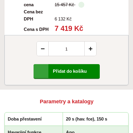
cena
15 457 Kč
Cena bez
DPH
6 132 Kč
7 419 Kč
Cena s DPH
−
+
Přidat do košíku
Parametry a katalogy
Doba přestavení
20 s (hav. fce), 150 s
Havarijní funkce
Ano