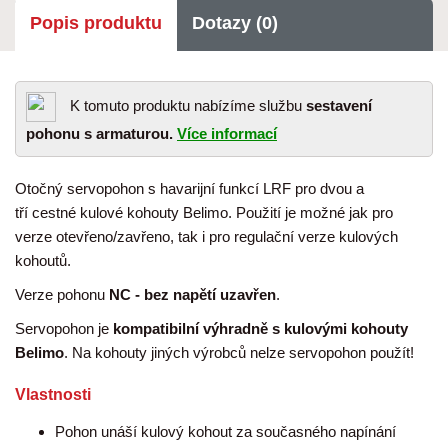
Popis produktu
Dotazy (0)
K tomuto produktu nabízíme službu
sestavení
pohonu s armaturou.
Více informací
Otočný servopohon s havarijní funkcí LRF pro dvou a
tří cestné kulové kohouty Belimo. Použití je možné jak pro
verze otevřeno/zavřeno, tak i pro regulační verze kulových
kohoutů.
Verze pohonu
NC - bez napětí uzavřen
.
Servopohon je
kompatibilní výhradně s kulovými kohouty
Belimo
. Na kohouty jiných výrobců nelze servopohon použít!
Vlastnosti
Pohon unáší kulový kohout za současného napínání