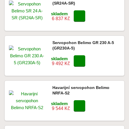
(SR24A-SR)
skladem
6 837 Kč
Servopohon Belimo GR 230 A-5
(GR230A-5)
skladem
9 492 Kč
Havarijní servopohon Belimo
NRFA-S2
skladem
9 544 Kč