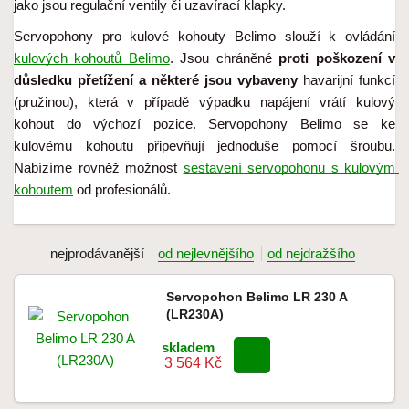
jako jsou regulační ventily či uzavírací klapky.
Servopohony pro kulové kohouty Belimo slouží k ovládání 
kulových kohoutů Belimo
. Jsou chráněné 
proti poškození v 
důsledku přetížení a některé jsou vybaveny
 havarijní funkcí 
(pružinou), která v případě výpadku napájení vrátí kulový 
kohout do výchozí pozice. Servopohony Belimo se ke 
kulovému kohoutu připevňují jednoduše pomocí šroubu
. 
Nabízíme rovněž možnost 
sestavení servopohonu s kulovým 
kohoutem
 od profesionálů.
nejprodávanější
od nejlevnějšího
od nejdražšího
Servopohon Belimo LR 230 A
(LR230A)
skladem
3 564 Kč