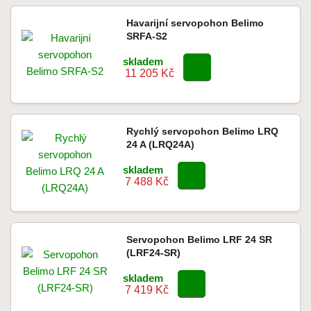
Havarijní servopohon Belimo
SRFA-S2
skladem
11 205 Kč
Rychlý servopohon Belimo LRQ
24 A (LRQ24A)
skladem
7 488 Kč
Servopohon Belimo LRF 24 SR
(LRF24-SR)
skladem
7 419 Kč