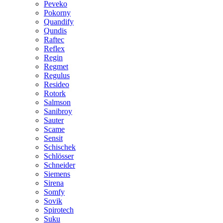
Peveko
Pokorny
Quandify
Qundis
Raftec
Reflex
Regin
Regmet
Regulus
Resideo
Rotork
Salmson
Sanibroy
Sauter
Scame
Sensit
Schischek
Schlösser
Schneider
Siemens
Sirena
Somfy
Sovik
Spirotech
Suku