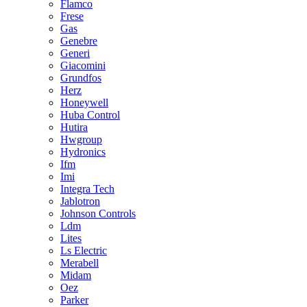
Flamco
Frese
Gas
Genebre
Generi
Giacomini
Grundfos
Herz
Honeywell
Huba Control
Hutira
Hwgroup
Hydronics
Ifm
Imi
Integra Tech
Jablotron
Johnson Controls
Ldm
Lites
Ls Electric
Merabell
Midam
Oez
Parker