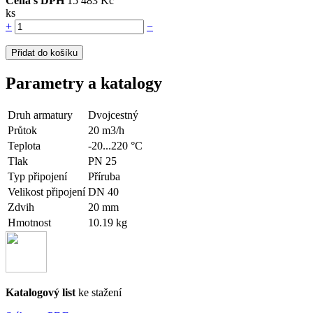
Cena s DPH
15 483 Kč
ks
+
−
Přidat do košíku
Parametry a katalogy
Druh armatury
Dvojcestný
Průtok
20 m3/h
Teplota
-20...220 °C
Tlak
PN 25
Typ připojení
Příruba
Velikost připojení
DN 40
Zdvih
20 mm
Hmotnost
10.19 kg
Katalogový list
ke stažení