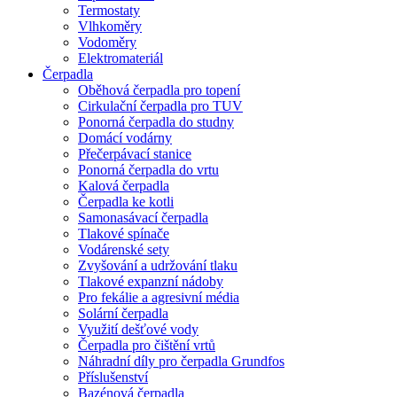
Termostaty
Vlhkoměry
Vodoměry
Elektromateriál
Čerpadla
Oběhová čerpadla pro topení
Cirkulační čerpadla pro TUV
Ponorná čerpadla do studny
Domácí vodárny
Přečerpávací stanice
Ponorná čerpadla do vrtu
Kalová čerpadla
Čerpadla ke kotli
Samonasávací čerpadla
Tlakové spínače
Vodárenské sety
Zvyšování a udržování tlaku
Tlakové expanzní nádoby
Pro fekálie a agresivní média
Solární čerpadla
Využití dešťové vody
Čerpadla pro čištění vrtů
Náhradní díly pro čerpadla Grundfos
Příslušenství
Bazénová čerpadla