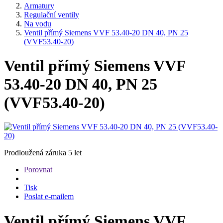
Armatury
Regulační ventily
Na vodu
Ventil přímý Siemens VVF 53.40-20 DN 40, PN 25
(VVF53.40-20)
Ventil přímý Siemens VVF
53.40-20 DN 40, PN 25
(VVF53.40-20)
Prodloužená záruka
5 let
Porovnat
Tisk
Poslat e-mailem
Ventil přímý Siemens VVF