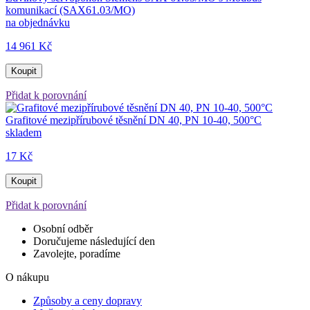
komunikací (SAX61.03/MO)
na objednávku
14 961 Kč
Koupit
Přidat k porovnání
Grafitové mezipřírubové těsnění DN 40, PN 10-40, 500°C
skladem
17 Kč
Koupit
Přidat k porovnání
Osobní odběr
Doručujeme následující den
Zavolejte, poradíme
O nákupu
Způsoby a ceny dopravy