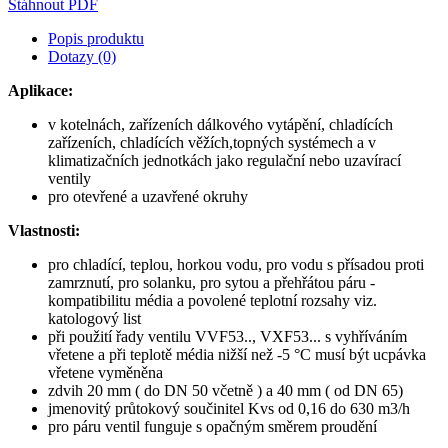
Stáhnout PDF
Popis produktu
Dotazy (0)
Aplikace:
v kotelnách, zařízeních dálkového vytápění, chladících
zařízeních, chladících věžích,topných systémech a v
klimatizačních jednotkách jako regulační nebo uzavírací
ventily
pro otevřené a uzavřené okruhy
Vlastnosti:
pro chladící, teplou, horkou vodu, pro vodu s přísadou proti
zamrznutí, pro solanku, pro sytou a přehřátou páru -
kompatibilitu média a povolené teplotní rozsahy viz.
katologový list
při použití řady ventilu VVF53.., VXF53... s vyhříváním
vřetene a při teplotě média nižší než -5 °C musí být ucpávka
vřetene vyměněna
zdvih 20 mm ( do DN 50 včetně ) a 40 mm ( od DN 65)
jmenovitý průtokový součinitel Kvs od 0,16 do 630 m3/h
pro páru ventil funguje s opačným směrem proudění