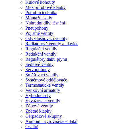
Kulové kohouty
Mezipřírubové klapky
Potrubní technika
Montážní sady
Náhradní díly, těsnění
Pneupohony
Pojistné ventily
Odvzdušňovací ventily
Radiátorové ventily a hlavice
Regulační ventily
Redukční ventily
Regulátory tlaku plynu
Sedlové ventily
Servopohony
Směšovací ventily
Systémové oddělovače
Termostatické ventily
Venkovní armatury
Výhodné sety
Vyvažovací ventily
Zónové ventily
Zpětné klapky
Čerpadlové skupiny
Anuloid - vyrovnávače tlaků
Ostatní