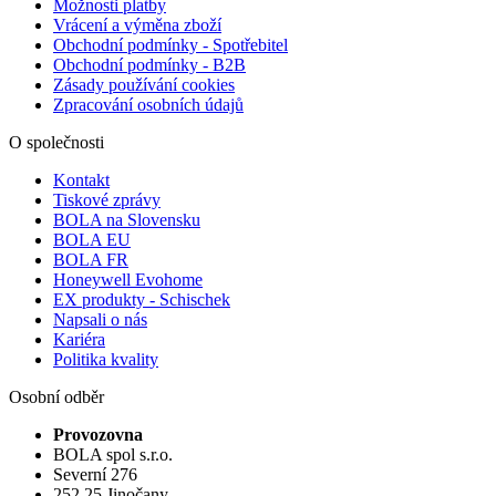
Možnosti platby
Vrácení a výměna zboží
Obchodní podmínky - Spotřebitel
Obchodní podmínky - B2B
Zásady používání cookies
Zpracování osobních údajů
O společnosti
Kontakt
Tiskové zprávy
BOLA na Slovensku
BOLA EU
BOLA FR
Honeywell Evohome
EX produkty - Schischek
Napsali o nás
Kariéra
Politika kvality
Osobní odběr
Provozovna
BOLA spol s.r.o.
Severní 276
252 25 Jinočany