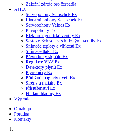
Záložní zdroje pro čerpadla
ATEX
Servopohony Schischek Ex
Lineární pohony Schischek Ex
Servopohony Valpes Ex
Pneupohony Ex
Elektromagnetické ventily Ex
Sestavy Schischek s kulovými ventily Ex
Snímače teploty a vlhkosti Ex
Snímače tlaku Ex
Převodníky signálu Ex
Regulace VAV Ex
Detektory plynů Ex
Plynoměry Ex
Přídržné magnety dveří Ex
Sirény a majáky Ex
Příslušenství Ex
Hlídání hladiny Ex
Výprodej
O nákupu
Poradna
Kontakty