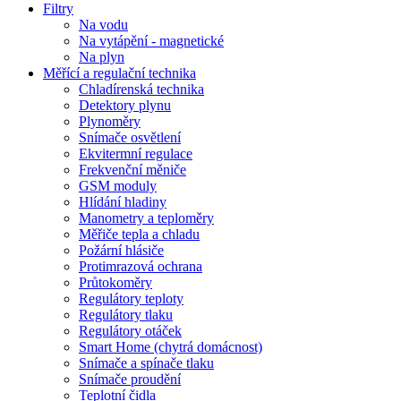
Filtry
Na vodu
Na vytápění - magnetické
Na plyn
Měřící a regulační technika
Chladírenská technika
Detektory plynu
Plynoměry
Snímače osvětlení
Ekvitermní regulace
Frekvenční měniče
GSM moduly
Hlídání hladiny
Manometry a teploměry
Měřiče tepla a chladu
Požární hlásiče
Protimrazová ochrana
Průtokoměry
Regulátory teploty
Regulátory tlaku
Regulátory otáček
Smart Home (chytrá domácnost)
Snímače a spínače tlaku
Snímače proudění
Teplotní čidla