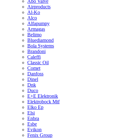
Abo Valve
Airproducts
Al-Ko
Alco
Alfapumpy
Armagas
Belimo
Bluediamond
Bola Systems
Brandoni
Caleffi
Classic Oil
Comet
Danfoss
Dinel
Dnk
Duco
E+E Elektronik
Elektrobock Mtf
Elko Ep
Elsi
Enbra
Esbe
Evikon
Fenix Group