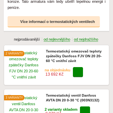
koroze. Tato armatura vám tedy ušetří tepelnou energii i
peníze.
Více informací o termostatických ventilech
nejprodávanější
od nejlevnějšího
od nejdražšího
Termostatický omezovač teploty
2 VARIANTY
zpátečky Danfoss FJV DN 20 20-
60 °C vnitřní závit
na objednávku
13 692 Kč
Termostatický ventil Danfoss
3 VARIANTY
AVTA DN 20 0-30 °C (003N3132)
2 varianty skladem