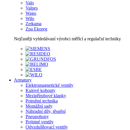
Valo
Valpes
Wago
Wilo
Zetkama
Zpa Ekoreg
Nejčastěji vyhledávaní výrobci měřící a regulační techniky
Armatury
Elektromagnetické ventily
Kulové kohouty
Mezipřírubové klapky
Potrubní technika
Montážní sady
Náhradní díly, těsnění
Pneupohony
Pojistné ventily
Odvzdušňovací ventily