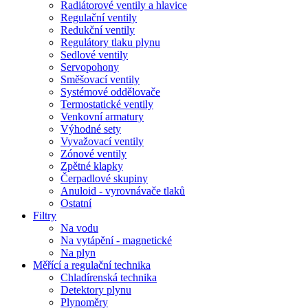
Radiátorové ventily a hlavice
Regulační ventily
Redukční ventily
Regulátory tlaku plynu
Sedlové ventily
Servopohony
Směšovací ventily
Systémové oddělovače
Termostatické ventily
Venkovní armatury
Výhodné sety
Vyvažovací ventily
Zónové ventily
Zpětné klapky
Čerpadlové skupiny
Anuloid - vyrovnávače tlaků
Ostatní
Filtry
Na vodu
Na vytápění - magnetické
Na plyn
Měřící a regulační technika
Chladírenská technika
Detektory plynu
Plynoměry