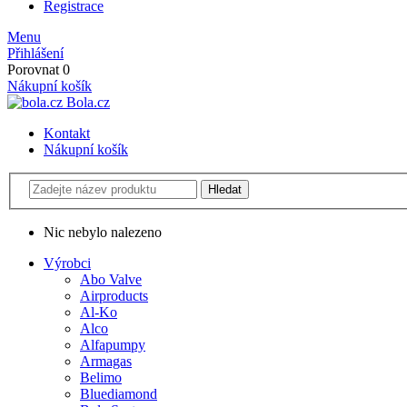
Registrace
Menu
Přihlášení
Porovnat
0
Nákupní košík
Bola.cz
Kontakt
Nákupní košík
Nic nebylo nalezeno
Výrobci
Abo Valve
Airproducts
Al-Ko
Alco
Alfapumpy
Armagas
Belimo
Bluediamond