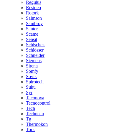
Regulus
Resideo
Rotork
Salmson
Sanibroy
Sauter
Scame
Sensit
Schischek
Schlösser
Schneider
Siemens
Sirena
Somfy
Sovik
Spirotech
Suku
Syr
Taconova
Tecnocontrol
Tech
Techneau
Tg
Thermokon
Tork