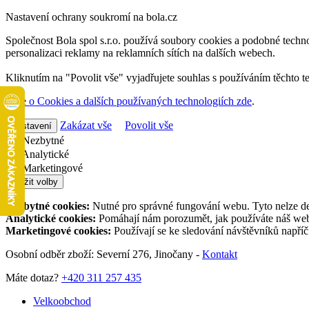
Nastavení ochrany soukromí na bola.cz
Společnost Bola spol s.r.o. používá soubory cookies a podobné techno
personalizaci reklamy na reklamních sítích na dalších webech.
Kliknutím na "Povolit vše" vyjadřujete souhlas s používáním těchto t
Více o Cookies a dalších používaných technologiích zde
.
Zakázat vše
Povolit vše
Nastavení
Nezbytné
Analytické
Marketingové
Uložit volby
Nezbytné cookies:
Nutné pro správné fungování webu. Tyto nelze de
Analytické cookies:
Pomáhají nám porozumět, jak používáte náš web,
Marketingové cookies:
Používají se ke sledování návštěvníků napří
Osobní odběr zboží: Severní 276, Jinočany -
Kontakt
Máte dotaz?
+420 311 257 435
Velkoobchod