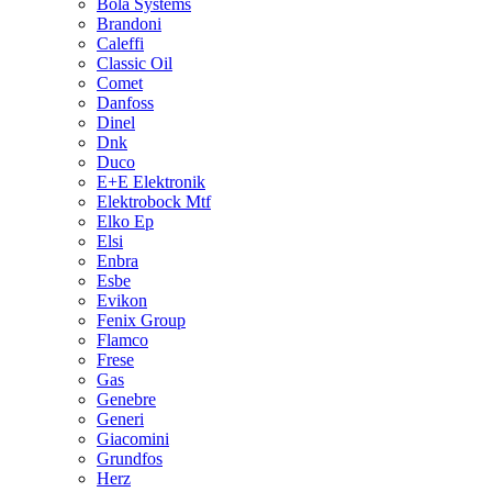
Bola Systems
Brandoni
Caleffi
Classic Oil
Comet
Danfoss
Dinel
Dnk
Duco
E+E Elektronik
Elektrobock Mtf
Elko Ep
Elsi
Enbra
Esbe
Evikon
Fenix Group
Flamco
Frese
Gas
Genebre
Generi
Giacomini
Grundfos
Herz