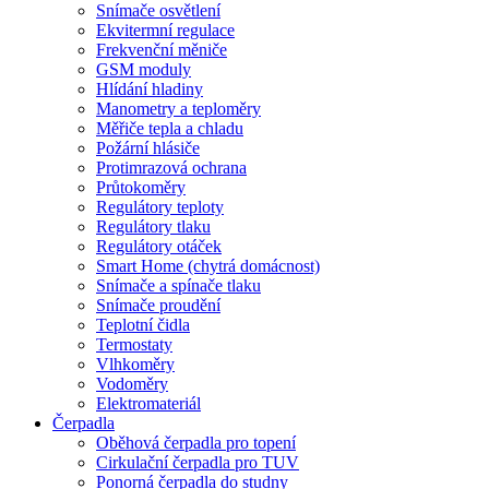
Snímače osvětlení
Ekvitermní regulace
Frekvenční měniče
GSM moduly
Hlídání hladiny
Manometry a teploměry
Měřiče tepla a chladu
Požární hlásiče
Protimrazová ochrana
Průtokoměry
Regulátory teploty
Regulátory tlaku
Regulátory otáček
Smart Home (chytrá domácnost)
Snímače a spínače tlaku
Snímače proudění
Teplotní čidla
Termostaty
Vlhkoměry
Vodoměry
Elektromateriál
Čerpadla
Oběhová čerpadla pro topení
Cirkulační čerpadla pro TUV
Ponorná čerpadla do studny