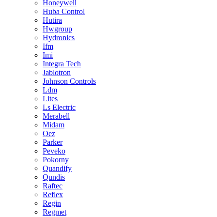
Honeywell
Huba Control
Hutira
Hwgroup
Hydronics
Ifm
Imi
Integra Tech
Jablotron
Johnson Controls
Ldm
Lites
Ls Electric
Merabell
Midam
Oez
Parker
Peveko
Pokorny
Quandify
Qundis
Raftec
Reflex
Regin
Regmet