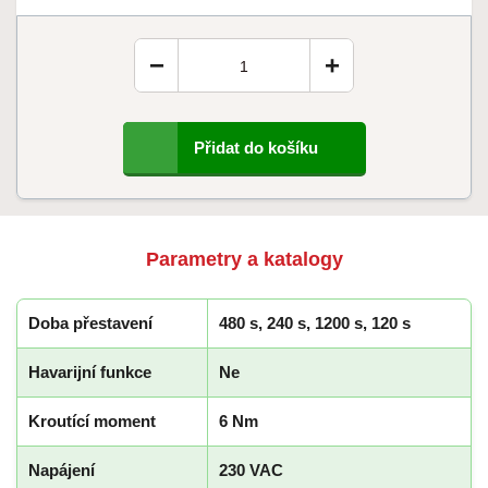
−
+
Přidat do košíku
Parametry a katalogy
Doba přestavení
480 s, 240 s, 1200 s, 120 s
Havarijní funkce
Ne
Kroutící moment
6 Nm
Napájení
230 VAC