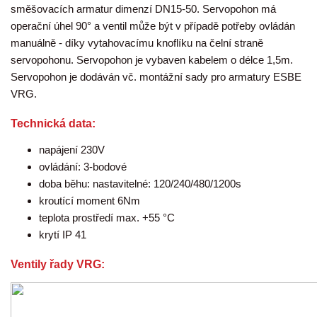
směšovacích armatur dimenzí DN15-50. Servopohon má
operační úhel 90° a ventil může být v případě potřeby ovládán
manuálně - díky vytahovacímu knoflíku na čelní straně
servopohonu. Servopohon je vybaven kabelem o délce 1,5m.
Servopohon je dodáván vč. montážní sady pro armatury ESBE
VRG.
Technická data:
napájení 230V
ovládání: 3-bodové
doba běhu: nastavitelné: 120/240/480/1200s
kroutící moment 6Nm
teplota prostředí max. +55 °C
krytí IP 41
Ventily řady VRG: