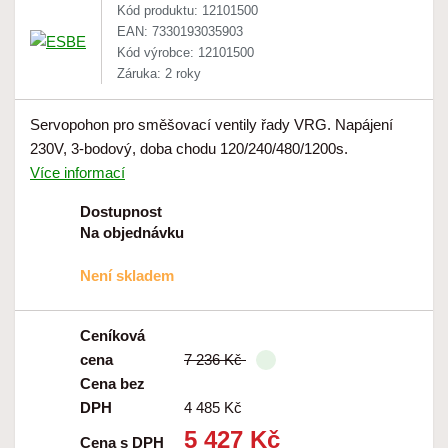
Kód produktu: 12101500
EAN: 7330193035903
Kód výrobce: 12101500
Záruka: 2 roky
Servopohon pro směšovací ventily řady VRG. Napájení
230V, 3-bodový, doba chodu 120/240/480/1200s.
Více informací
Dostupnost
Na objednávku
Není skladem
Ceníková
cena
7 236 Kč
Cena bez
DPH
4 485 Kč
5 427 Kč
Cena s DPH