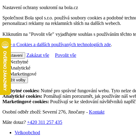
Nastavení ochrany soukromí na bola.cz
Společnost Bola spol s.r.o. používá soubory cookies a podobné techno
personalizaci reklamy na reklamních sítích na dalších webech.
Kliknutím na "Povolit vše" vyjadřujete souhlas s používáním těchto t
Více o Cookies a dalších používaných technologiích zde
.
Zakázat vše
Povolit vše
Nastavení
Nezbytné
Analytické
Marketingové
Uložit volby
Nezbytné cookies:
Nutné pro správné fungování webu. Tyto nelze de
Analytické cookies:
Pomáhají nám porozumět, jak používáte náš web,
Marketingové cookies:
Používají se ke sledování návštěvníků napří
Osobní odběr zboží: Severní 276, Jinočany -
Kontakt
Máte dotaz?
+420 311 257 435
Velkoobchod