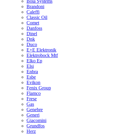
Bola Systems
Brandoni
Caleffi
Classic Oil
Comet
Danfoss
Dinel
Dnk
Duco
E+E Elektronik
Elektrobock Mtf
Elko Ep
Elsi
Enbra
Esbe
Evikon
Fenix Group
Flamco
Frese
Gas
Genebre
Generi
Giacomini
Grundfos
Herz