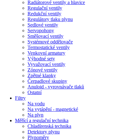
Radiátorové ventily a hlavice
Regulační ventily
Redukční ventily
Regulátory tlaku plynu
Sedlové ventily
Servopohony
Směšovací ventily
Systémové oddělovače
Termostatické ventily
Venkovní armatury
Výhodné sety
Vyvažovací ventily
Zónové ventily
Zpětné klapky
Čerpadlové skupiny
Anuloid - vyrovnávače tlaků
Ostatní
Filtry
Na vodu
Na vytápění - magnetické
Na plyn
Měřící a regulační technika
Chladírenská technika
Detektory plynu
Plynoměry