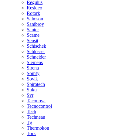
Regulus
Resideo
Rotork
Salmson
Sanibroy
Sauter
Scame
Sensit
Schischek
Schlösser
Schneider
Siemens
Sirena
Somfy
Sovik
Spirotech
Suku
Syr
Taconova
Tecnocontrol
Tech
Techneau
Tg
Thermokon
Tork