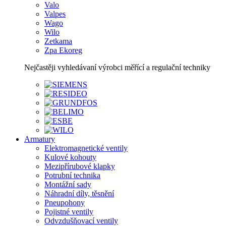
Valo
Valpes
Wago
Wilo
Zetkama
Zpa Ekoreg
Nejčastěji vyhledávaní výrobci měřící a regulační techniky
Armatury
Elektromagnetické ventily
Kulové kohouty
Mezipřírubové klapky
Potrubní technika
Montážní sady
Náhradní díly, těsnění
Pneupohony
Pojistné ventily
Odvzdušňovací ventily