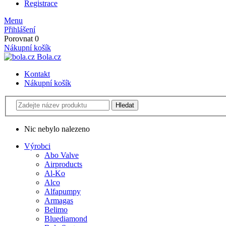
Registrace
Menu
Přihlášení
Porovnat
0
Nákupní košík
Bola.cz
Kontakt
Nákupní košík
Nic nebylo nalezeno
Výrobci
Abo Valve
Airproducts
Al-Ko
Alco
Alfapumpy
Armagas
Belimo
Bluediamond