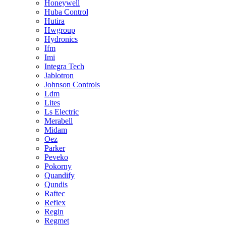
Honeywell
Huba Control
Hutira
Hwgroup
Hydronics
Ifm
Imi
Integra Tech
Jablotron
Johnson Controls
Ldm
Lites
Ls Electric
Merabell
Midam
Oez
Parker
Peveko
Pokorny
Quandify
Qundis
Raftec
Reflex
Regin
Regmet