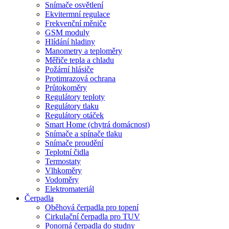
Snímače osvětlení
Ekvitermní regulace
Frekvenční měniče
GSM moduly
Hlídání hladiny
Manometry a teploměry
Měřiče tepla a chladu
Požární hlásiče
Protimrazová ochrana
Průtokoměry
Regulátory teploty
Regulátory tlaku
Regulátory otáček
Smart Home (chytrá domácnost)
Snímače a spínače tlaku
Snímače proudění
Teplotní čidla
Termostaty
Vlhkoměry
Vodoměry
Elektromateriál
Čerpadla
Oběhová čerpadla pro topení
Cirkulační čerpadla pro TUV
Ponorná čerpadla do studny