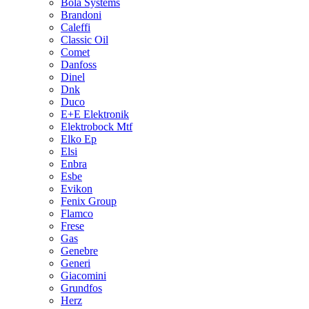
Bola Systems
Brandoni
Caleffi
Classic Oil
Comet
Danfoss
Dinel
Dnk
Duco
E+E Elektronik
Elektrobock Mtf
Elko Ep
Elsi
Enbra
Esbe
Evikon
Fenix Group
Flamco
Frese
Gas
Genebre
Generi
Giacomini
Grundfos
Herz