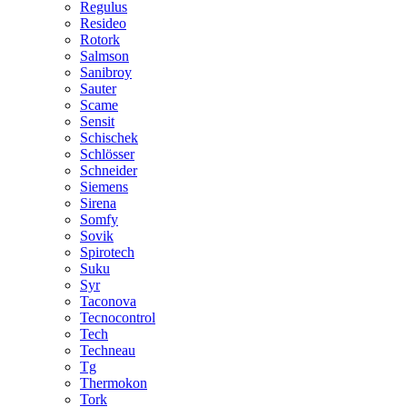
Regulus
Resideo
Rotork
Salmson
Sanibroy
Sauter
Scame
Sensit
Schischek
Schlösser
Schneider
Siemens
Sirena
Somfy
Sovik
Spirotech
Suku
Syr
Taconova
Tecnocontrol
Tech
Techneau
Tg
Thermokon
Tork