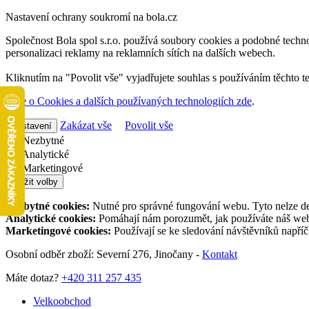
Nastavení ochrany soukromí na bola.cz
Společnost Bola spol s.r.o. používá soubory cookies a podobné techno
personalizaci reklamy na reklamních sítích na dalších webech.
Kliknutím na "Povolit vše" vyjadřujete souhlas s používáním těchto t
Více o Cookies a dalších používaných technologiích zde
.
Zakázat vše
Povolit vše
Nastavení
Nezbytné
Analytické
Marketingové
Uložit volby
Nezbytné cookies:
Nutné pro správné fungování webu. Tyto nelze de
Analytické cookies:
Pomáhají nám porozumět, jak používáte náš web,
Marketingové cookies:
Používají se ke sledování návštěvníků napří
Osobní odběr zboží: Severní 276, Jinočany -
Kontakt
Máte dotaz?
+420 311 257 435
Velkoobchod