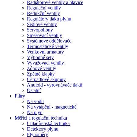
Radiátorové ventily a hlavice
Regulační ventily
Redukční ventily
Regulátory tlaku plynu
Sedlové ventily
Servopohony
Směšovací ventily
Systémové oddělovače
Termostatické ventily
Venkovní armatury
Výhodné sety
Vyvažovací ventily
Zónové ventily
Zpětné klapky
Čerpadlové skupiny
Anuloid - vyrovnávače tlaků
Ostatní
Filtry
Na vodu
Na vytápění - magnetické
Na plyn
Měřící a regulační technika
Chladírenská technika
Detektory plynu
Plynoměry