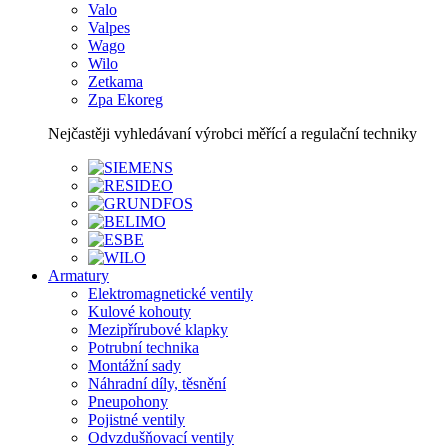
Valo
Valpes
Wago
Wilo
Zetkama
Zpa Ekoreg
Nejčastěji vyhledávaní výrobci měřící a regulační techniky
Armatury
Elektromagnetické ventily
Kulové kohouty
Mezipřírubové klapky
Potrubní technika
Montážní sady
Náhradní díly, těsnění
Pneupohony
Pojistné ventily
Odvzdušňovací ventily