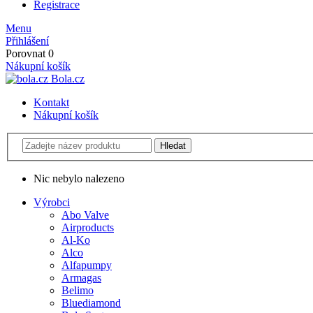
Registrace
Menu
Přihlášení
Porovnat
0
Nákupní košík
Bola.cz
Kontakt
Nákupní košík
Nic nebylo nalezeno
Výrobci
Abo Valve
Airproducts
Al-Ko
Alco
Alfapumpy
Armagas
Belimo
Bluediamond