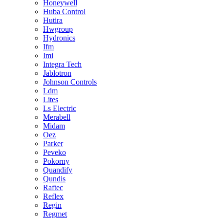
Honeywell
Huba Control
Hutira
Hwgroup
Hydronics
Ifm
Imi
Integra Tech
Jablotron
Johnson Controls
Ldm
Lites
Ls Electric
Merabell
Midam
Oez
Parker
Peveko
Pokorny
Quandify
Qundis
Raftec
Reflex
Regin
Regmet