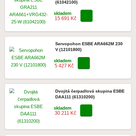
(61042100)
skladem
15 691 Kč
Servopohon ESBE ARA662M 230
V (12101800)
skladem
5 427 Kč
Dvojitá čerpadlová skupina ESBE
DAA111 (61310200)
skladem
30 211 Kč