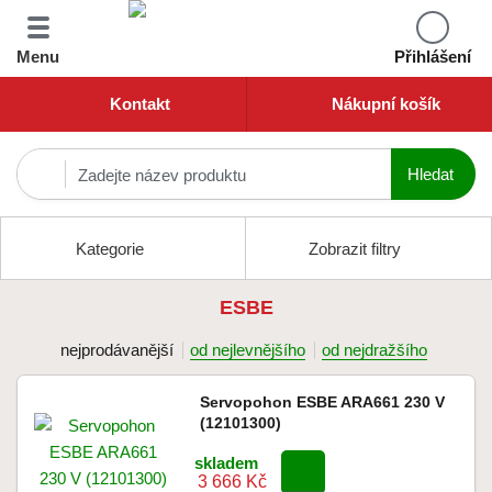
Menu
Přihlášení
Kontakt
Nákupní košík
Kategorie
Zobrazit filtry
ESBE
nejprodávanější
od nejlevnějšího
od nejdražšího
Servopohon ESBE ARA661 230 V
(12101300)
skladem
3 666 Kč