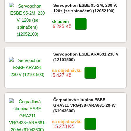
Servopohon ESBE 95-2M, 230 V,
120s (se spínačem) (12052100)
skladem
6 225 Kč
Servopohon ESBE ARA691 230 V
(12101500)
na objednávku
5 427 Kč
Čerpadlová skupina ESBE
GRA311 VRG438+ARA661-20-W
(61043600)
na objednávku
15 273 Kč