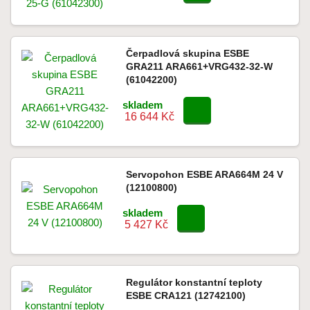
Čerpadlová skupina ESBE
GRA211 ARA661+VRG432-32-W
(61042200)
skladem
16 644 Kč
Servopohon ESBE ARA664M 24 V
(12100800)
skladem
5 427 Kč
Regulátor konstantní teploty
ESBE CRA121 (12742100)