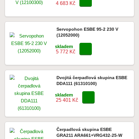
4 683 Kč
Servopohon ESBE 95-2 230 V
(12052000)
skladem
5 772 Kč
Dvojitá čerpadlová skupina ESBE
DDA111 (61310100)
skladem
25 401 Kč
Čerpadlová skupina ESBE
GRA211 ARA661+VRG432-25-W