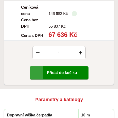
Ceníková
cena
146 683 Kč
Cena bez
DPH
55 897 Kč
67 636 Kč
Cena s DPH
−
+
Přidat do košíku
Parametry a katalogy
Dopravní výška čerpadla
10 m