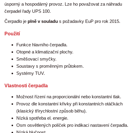
úsporný a hospodárný provoz. Lze ho považovat za náhradu
čerpadel řady UPS 100.
Čerpadlo je
plně v souladu
s požadavky EuP pro rok 2015.
Použití
Funkce hlavního čerpadla.
Otopné a klimatizační plochy.
Směšovací smyčky.
Soustavy s proměnným průtokem.
Systémy TUV.
Vlastnosti čerpadla
Možnost řízení na proporcionální nebo konstantní tlak.
Provoz dle konstantní křivky při konstantních otáčkách
(klasický třírychlostní způsob běhu).
Nízká spotřeba el. energie.
Osm osvětlených políček pro indikaci nastavení čerpadla.
Nízká hlučnost.