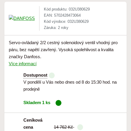
Kód produktu: 032U380629
EAN: 5702428473064
Kód výrobce: 032U380629
Záruka: 2 roky
Servo-ovládaný 2/2 cestný solenoidový ventil vhodný pro
páru, bez napětí zavřený. Vysoká spolehlivost a kvalita
značky Danfoss.
Více informací
Dostupnost
V pondělí u Vás nebo dnes od 8 do 15:30 hod. na
prodejně
Skladem 1 ks
Ceníková
cena
14 762 Kč