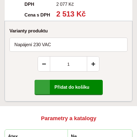
DPH
2 077 Kč
2 513 Kč
Cena s DPH
Varianty produktu
Napájení 230 VAC
−
+
Přidat do košíku
Parametry a katalogy
Atex
Ne