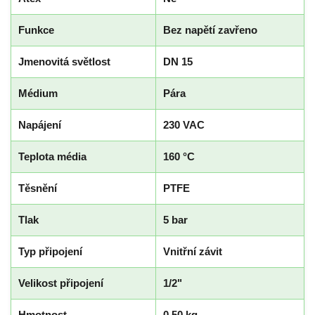
Funkce
Bez napětí zavřeno
Jmenovitá světlost
DN 15
Médium
Pára
Napájení
230 VAC
Teplota média
160 °C
Těsnění
PTFE
Tlak
5 bar
Typ připojení
Vnitřní závit
Velikost připojení
1/2"
Hmotnost
0.50 kg