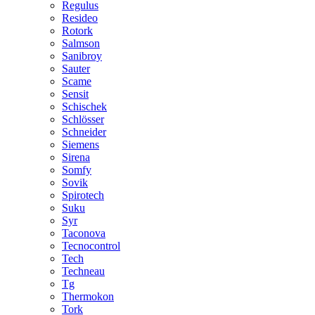
Regulus
Resideo
Rotork
Salmson
Sanibroy
Sauter
Scame
Sensit
Schischek
Schlösser
Schneider
Siemens
Sirena
Somfy
Sovik
Spirotech
Suku
Syr
Taconova
Tecnocontrol
Tech
Techneau
Tg
Thermokon
Tork