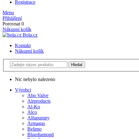
Registrace
Menu
Přihlášení
Porovnat
0
Nákupní košík
Bola.cz
Kontakt
Nákupní košík
Nic nebylo nalezeno
Výrobci
Abo Valve
Airproducts
Al-Ko
Alco
Alfapumpy
Armagas
Belimo
Bluediamond