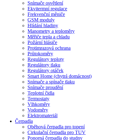
Snímače osvětlení
Ekvitermní regulace
Frekvenční měniče
GSM moduly
Hlídání hladiny
Manometry a teploměry
Měřiče tepla a chladu
Požární hlásiče
Protimrazová ochrana
Průtokoměry
Regulátory teploty
Regulátory tlaku
Regulátory otáček
Smart Home (chytrá domácnost)
Snímače a spínače tlaku
Snímače proudění
Teplotní čidla
Termostaty
Vlhkoměry
Vodoměry
Elektromateriál
Čerpadla
Oběhová čerpadla pro topení
Cirkulační čerpadla pro TUV
Ponorná čerpadla do studny