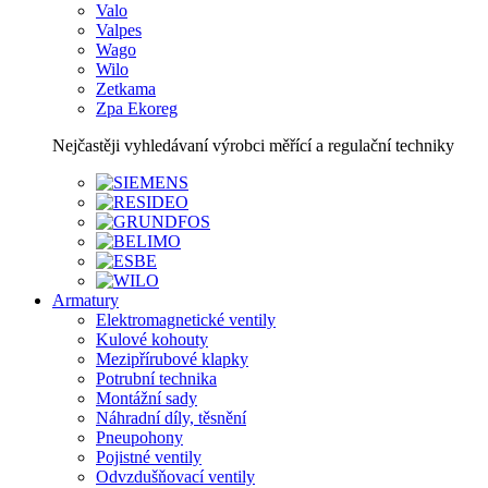
Valo
Valpes
Wago
Wilo
Zetkama
Zpa Ekoreg
Nejčastěji vyhledávaní výrobci měřící a regulační techniky
Armatury
Elektromagnetické ventily
Kulové kohouty
Mezipřírubové klapky
Potrubní technika
Montážní sady
Náhradní díly, těsnění
Pneupohony
Pojistné ventily
Odvzdušňovací ventily