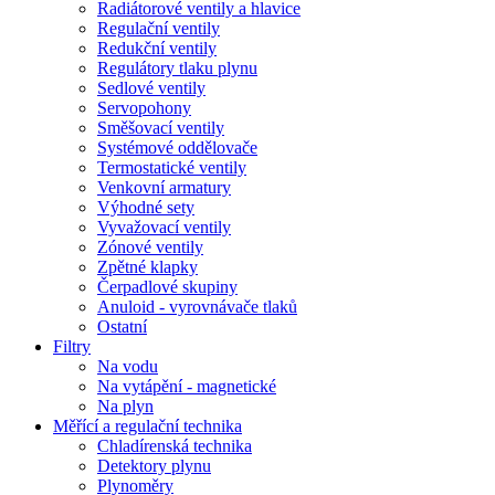
Radiátorové ventily a hlavice
Regulační ventily
Redukční ventily
Regulátory tlaku plynu
Sedlové ventily
Servopohony
Směšovací ventily
Systémové oddělovače
Termostatické ventily
Venkovní armatury
Výhodné sety
Vyvažovací ventily
Zónové ventily
Zpětné klapky
Čerpadlové skupiny
Anuloid - vyrovnávače tlaků
Ostatní
Filtry
Na vodu
Na vytápění - magnetické
Na plyn
Měřící a regulační technika
Chladírenská technika
Detektory plynu
Plynoměry