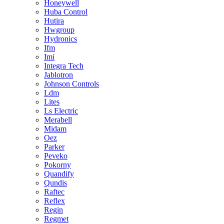
Honeywell
Huba Control
Hutira
Hwgroup
Hydronics
Ifm
Imi
Integra Tech
Jablotron
Johnson Controls
Ldm
Lites
Ls Electric
Merabell
Midam
Oez
Parker
Peveko
Pokorny
Quandify
Qundis
Raftec
Reflex
Regin
Regmet