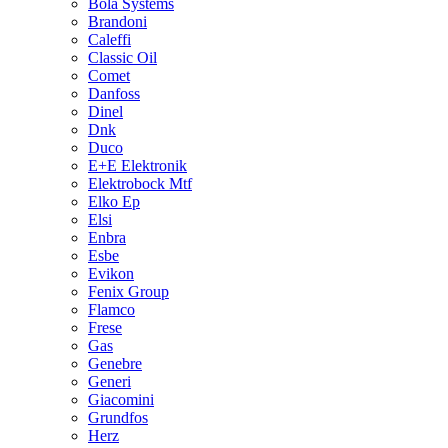
Bola Systems
Brandoni
Caleffi
Classic Oil
Comet
Danfoss
Dinel
Dnk
Duco
E+E Elektronik
Elektrobock Mtf
Elko Ep
Elsi
Enbra
Esbe
Evikon
Fenix Group
Flamco
Frese
Gas
Genebre
Generi
Giacomini
Grundfos
Herz