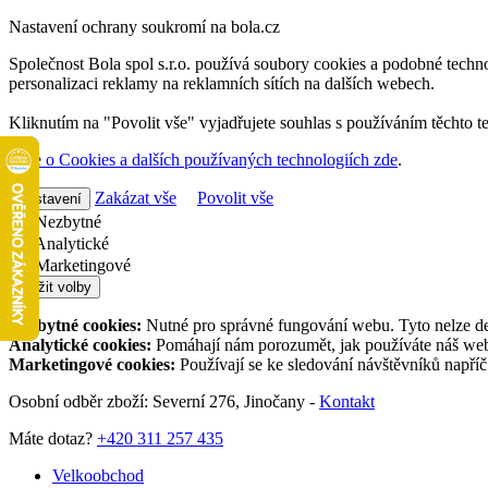
Nastavení ochrany soukromí na bola.cz
Společnost Bola spol s.r.o. používá soubory cookies a podobné techno
personalizaci reklamy na reklamních sítích na dalších webech.
Kliknutím na "Povolit vše" vyjadřujete souhlas s používáním těchto t
Více o Cookies a dalších používaných technologiích zde
.
Zakázat vše
Povolit vše
Nastavení
Nezbytné
Analytické
Marketingové
Uložit volby
Nezbytné cookies:
Nutné pro správné fungování webu. Tyto nelze de
Analytické cookies:
Pomáhají nám porozumět, jak používáte náš web,
Marketingové cookies:
Používají se ke sledování návštěvníků napří
Osobní odběr zboží: Severní 276, Jinočany -
Kontakt
Máte dotaz?
+420 311 257 435
Velkoobchod