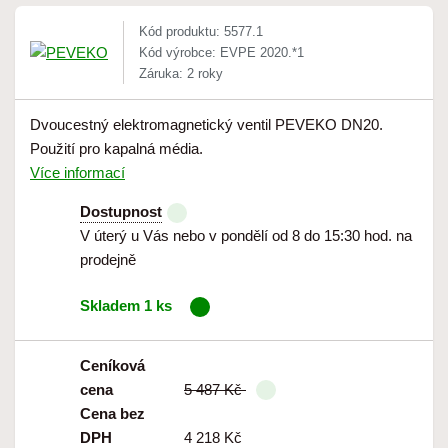
Kód produktu: 5577.1
Kód výrobce: EVPE 2020.*1
Záruka: 2 roky
Dvoucestný elektromagnetický ventil PEVEKO DN20.
Použití pro kapalná média.
Více informací
Dostupnost
V úterý u Vás nebo v pondělí od 8 do 15:30 hod. na
prodejně
Skladem 1 ks
Ceníková
cena
5 487 Kč
Cena bez
DPH
4 218 Kč