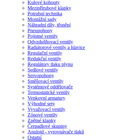
Kulové kohouty
Mezipřírubové klapky
Potrubní technika
Montážní sady
Náhradní díly, těsnění
Pneupohony
Pojistné ventily
Odvzdušňovací ventily
Radiátorové ventily a hlavice
Regulační ventily
Redukční ventily
Regulátory tlaku plynu
Sedlové ventily
Servopohony
Směšovací ventily
Systémové oddělovače
Termostatické ventily
Venkovní armatury
Výhodné sety
Vyvažovací ventily
Zónové ventily
Zpětné klapky
Čerpadlové skupiny
Anuloid - vyrovnávače tlaků
Ostatní