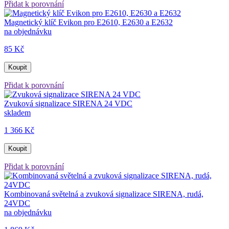
Přidat k porovnání
Magnetický klíč Evikon pro E2610, E2630 a E2632
na objednávku
85 Kč
Koupit
Přidat k porovnání
Zvuková signalizace SIRENA 24 VDC
skladem
1 366 Kč
Koupit
Přidat k porovnání
Kombinovaná světelná a zvuková signalizace SIRENA, rudá,
24VDC
na objednávku