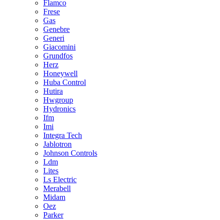
Flamco
Frese
Gas
Genebre
Generi
Giacomini
Grundfos
Herz
Honeywell
Huba Control
Hutira
Hwgroup
Hydronics
Ifm
Imi
Integra Tech
Jablotron
Johnson Controls
Ldm
Lites
Ls Electric
Merabell
Midam
Oez
Parker