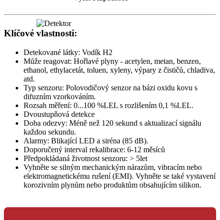
Klíčové vlastnosti:
Detekované látky: Vodík H2
Může reagovat: Hořlavé plyny - acetylen, metan, benzen,
ethanol, ethylacetát, toluen, xyleny, výpary z čističů, chladiva,
atd.
Typ senzoru: Polovodičový senzor na bázi oxidu kovu s
difuzním vzorkováním.
Rozsah měření: 0...100 %LEL s rozlišením 0,1 %LEL.
Dvoustupňová detekce
Doba odezvy: Méně než 120 sekund s aktualizací signálu
každou sekundu.
Alarmy: Blikající LED a siréna (85 dB).
Doporučený interval rekalibrace: 6-12 měsíců
Předpokládaná životnost senzoru: > 5let
Vyhněte se silným mechanickým nárazům, vibracím nebo
elektromagnetickému rušení (EMI). Vyhněte se také vystavení
korozivním plynům nebo produktům obsahujícím silikon.