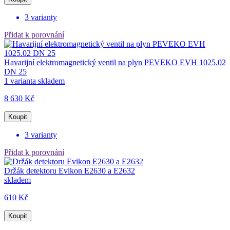
3 varianty
Přidat k porovnání
Havarijní elektromagnetický ventil na plyn PEVEKO EVH 1025.02
DN 25
1 varianta skladem
8 630 Kč
Koupit
3 varianty
Přidat k porovnání
Držák detektoru Evikon E2630 a E2632
skladem
610 Kč
Koupit