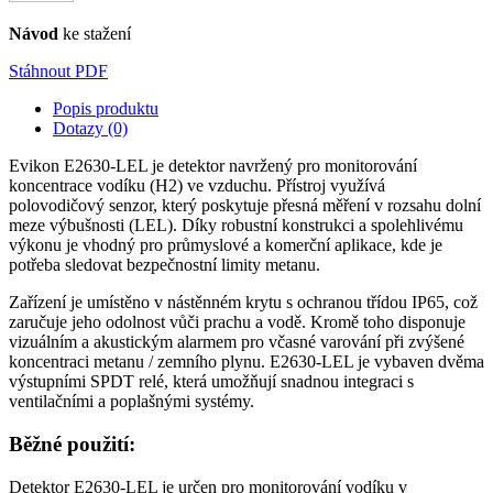
Návod
ke stažení
Stáhnout PDF
Popis produktu
Dotazy (0)
Evikon E2630-LEL je detektor navržený pro monitorování
koncentrace vodíku (H2) ve vzduchu. Přístroj využívá
polovodičový senzor, který poskytuje přesná měření v rozsahu dolní
meze výbušnosti (LEL). Díky robustní konstrukci a spolehlivému
výkonu je vhodný pro průmyslové a komerční aplikace, kde je
potřeba sledovat bezpečnostní limity metanu.
Zařízení je umístěno v nástěnném krytu s ochranou třídou IP65, což
zaručuje jeho odolnost vůči prachu a vodě. Kromě toho disponuje
vizuálním a akustickým alarmem pro včasné varování při zvýšené
koncentraci metanu / zemního plynu. E2630-LEL je vybaven dvěma
výstupními SPDT relé, která umožňují snadnou integraci s
ventilačními a poplašnými systémy.
Běžné použití:
Detektor E2630-LEL je určen pro monitorování vodíku v