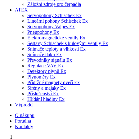
Záložní zdroje pro čerpadla
ATEX
Servopohony Schischek Ex
Lineární pohony Schischek Ex
Servopohony Valpes Ex
Pneupohony Ex
Elektromagnetické ventily Ex
Sestavy Schischek s kulovými ventily Ex
Snímače teploty a vlhkosti Ex
Snímače tlaku Ex
Převodníky signálu Ex
Regulace VAV Ex
Detektory plynů Ex
Plynoměry Ex
Přídržné magnety dveří Ex
Sirény a majáky Ex
Příslušenství Ex
Hlídání hladiny Ex
Výprodej
O nákupu
Poradna
Kontakty