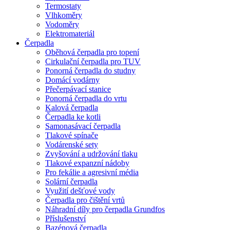
Termostaty
Vlhkoměry
Vodoměry
Elektromateriál
Čerpadla
Oběhová čerpadla pro topení
Cirkulační čerpadla pro TUV
Ponorná čerpadla do studny
Domácí vodárny
Přečerpávací stanice
Ponorná čerpadla do vrtu
Kalová čerpadla
Čerpadla ke kotli
Samonasávací čerpadla
Tlakové spínače
Vodárenské sety
Zvyšování a udržování tlaku
Tlakové expanzní nádoby
Pro fekálie a agresivní média
Solární čerpadla
Využití dešťové vody
Čerpadla pro čištění vrtů
Náhradní díly pro čerpadla Grundfos
Příslušenství
Bazénová čerpadla