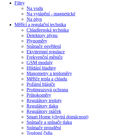
Filtry
Na vodu
Na vytápění - magnetické
Na plyn
Měřící a regulační technika
Chladírenská technika
Detektory plynu
Plynoměry
Snímače osvětlení
Ekvitermní regulace
Frekvenční měniče
GSM moduly
Hlídání hladiny
Manometry a teploměry
Měřiče tepla a chladu
Požární hlásiče
Protimrazová ochrana
Průtokoměry
Regulátory teploty
Regulátory tlaku
Regulátory otáček
Smart Home (chytrá domácnost)
Snímače a spínače tlaku
Snímače proudění
Teplotní čidla