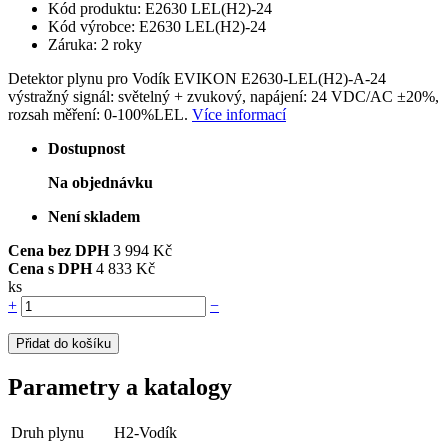
Kód produktu: E2630 LEL(H2)-24
Kód výrobce: E2630 LEL(H2)-24
Záruka: 2 roky
Detektor plynu pro Vodík EVIKON E2630-LEL(H2)-A-24
výstražný signál: světelný + zvukový, napájení: 24 VDC/AC ±20%,
rozsah měření: 0-100%LEL.
Více informací
Dostupnost
Na objednávku
Není skladem
Cena bez DPH
3 994 Kč
Cena s DPH
4 833 Kč
ks
+
−
Přidat do košíku
Parametry a katalogy
Druh plynu
H2-Vodík