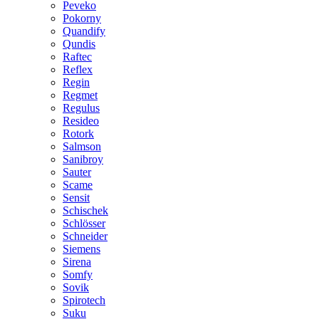
Peveko
Pokorny
Quandify
Qundis
Raftec
Reflex
Regin
Regmet
Regulus
Resideo
Rotork
Salmson
Sanibroy
Sauter
Scame
Sensit
Schischek
Schlösser
Schneider
Siemens
Sirena
Somfy
Sovik
Spirotech
Suku