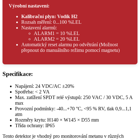
Výrobní nastavení:
Kalibrační plyn: Vodík H2
Rozsah měření: 0...100 %LEL
Nastavení alarmů:
ALARM1 = 10 %LEL
ALARM2 = 20 %LEL
Automatický reset alarmu po odvětrání (Možnost
přepnout do manuálního režimu pomocí magnetu)
Specifikace:
Napájení: 24 VDC/AC ±20%
Spotřeba: < 2 VA
Max. zatížení SPDT relé výstupů: 250 VAC / 30 VDC, 5 A
max
Provozní podmínky: -40...+70 °C, <95 % RV, tlak 0,9...1,1
atm
Rozměry krytu: H140 × W145 × D55 mm
Třída ochrany: IP65
Tento detektor je vhodný pro monitorování metanu v různých