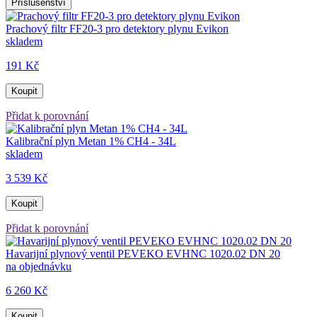
Příslušenství
Prachový filtr FF20-3 pro detektory plynu Evikon
skladem
191 Kč
Koupit
Přidat k porovnání
Kalibrační plyn Metan 1% CH4 - 34L
skladem
3 539 Kč
Koupit
Přidat k porovnání
Havarijní plynový ventil PEVEKO EVHNC 1020.02 DN 20
na objednávku
6 260 Kč
Koupit