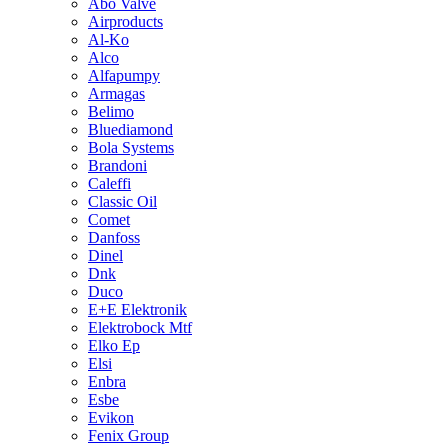
Abo Valve
Airproducts
Al-Ko
Alco
Alfapumpy
Armagas
Belimo
Bluediamond
Bola Systems
Brandoni
Caleffi
Classic Oil
Comet
Danfoss
Dinel
Dnk
Duco
E+E Elektronik
Elektrobock Mtf
Elko Ep
Elsi
Enbra
Esbe
Evikon
Fenix Group