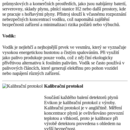
průmyslových a komerčních prostředích, jako jsou nabíjárny baterií,
serverovny, sklady plynu, plnící stanice H2 nebo další prostory, kde
se pracuje s hořlavými plyny. Přístroj slouží k včasnému rozpoznání
nebezpečných koncentrací vodíku, což napomáhá zajištění
bezpečnosti zařízení a minimalizaci rizika požárů nebo výbuchů.
Vodík:
Vodík je nejlehčí a nejhojnější prvek ve vesmíru, který se vyznačuje
vysokou energetickou hustotou a čistým spalováním. Při využití
jako palivo produkuje pouze vodu, což z něj činí ekologicky
přívětivou alternativu k fosilním palivům. Vodík se často používá v
palivových článcích, které generují elektřinu pro pohon vozidel
nebo napájení různých zařízení.
Kalibrační protokol
Součástí každého balení detektorů plynů
Evikon je kalibrační protokol z výroby.
Kalibrační protokol je v angličtině. Měření
koncentrace plynů je ovlivňováno provozní
teplotou a vlhkostí, proto je kalibrace při
výrobě detektoru provedena s ohledem na
vyšší bezpečnost.