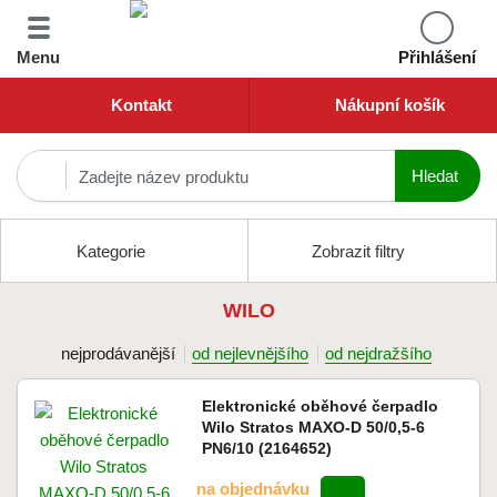
Menu
Přihlášení
Kontakt
Nákupní košík
Kategorie
Zobrazit filtry
WILO
nejprodávanější
od nejlevnějšího
od nejdražšího
Elektronické oběhové čerpadlo
Wilo Stratos MAXO-D 50/0,5-6
PN6/10 (2164652)
na objednávku