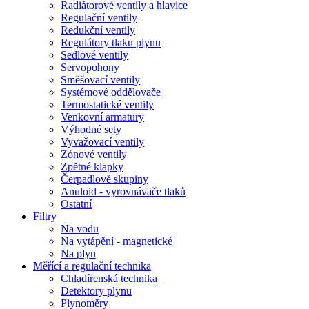
Radiátorové ventily a hlavice
Regulační ventily
Redukční ventily
Regulátory tlaku plynu
Sedlové ventily
Servopohony
Směšovací ventily
Systémové oddělovače
Termostatické ventily
Venkovní armatury
Výhodné sety
Vyvažovací ventily
Zónové ventily
Zpětné klapky
Čerpadlové skupiny
Anuloid - vyrovnávače tlaků
Ostatní
Filtry
Na vodu
Na vytápění - magnetické
Na plyn
Měřící a regulační technika
Chladírenská technika
Detektory plynu
Plynoměry