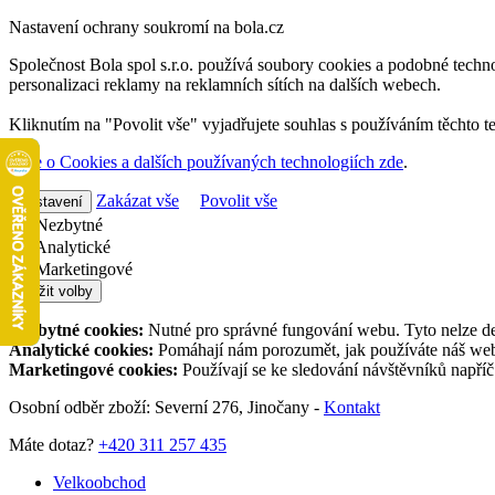
Nastavení ochrany soukromí na bola.cz
Společnost Bola spol s.r.o. používá soubory cookies a podobné techno
personalizaci reklamy na reklamních sítích na dalších webech.
Kliknutím na "Povolit vše" vyjadřujete souhlas s používáním těchto t
Více o Cookies a dalších používaných technologiích zde
.
Zakázat vše
Povolit vše
Nastavení
Nezbytné
Analytické
Marketingové
Uložit volby
Nezbytné cookies:
Nutné pro správné fungování webu. Tyto nelze de
Analytické cookies:
Pomáhají nám porozumět, jak používáte náš web,
Marketingové cookies:
Používají se ke sledování návštěvníků napří
Osobní odběr zboží: Severní 276, Jinočany -
Kontakt
Máte dotaz?
+420 311 257 435
Velkoobchod