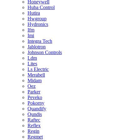
Honeywell
Huba Control
Hutira
Hwgroup
Hydronics
Ifm
Imi
Integra Tech
Jablotron
Johnson Controls
Ldm
Lites
Ls Electric
Merabell
Midam
Oez
Parker
Peveko
Pokorny
Quandify
Qundis
Raftec
Reflex
Regin
Regmet