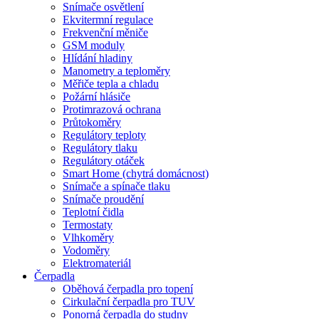
Snímače osvětlení
Ekvitermní regulace
Frekvenční měniče
GSM moduly
Hlídání hladiny
Manometry a teploměry
Měřiče tepla a chladu
Požární hlásiče
Protimrazová ochrana
Průtokoměry
Regulátory teploty
Regulátory tlaku
Regulátory otáček
Smart Home (chytrá domácnost)
Snímače a spínače tlaku
Snímače proudění
Teplotní čidla
Termostaty
Vlhkoměry
Vodoměry
Elektromateriál
Čerpadla
Oběhová čerpadla pro topení
Cirkulační čerpadla pro TUV
Ponorná čerpadla do studny