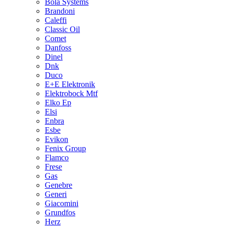
Bola Systems
Brandoni
Caleffi
Classic Oil
Comet
Danfoss
Dinel
Dnk
Duco
E+E Elektronik
Elektrobock Mtf
Elko Ep
Elsi
Enbra
Esbe
Evikon
Fenix Group
Flamco
Frese
Gas
Genebre
Generi
Giacomini
Grundfos
Herz