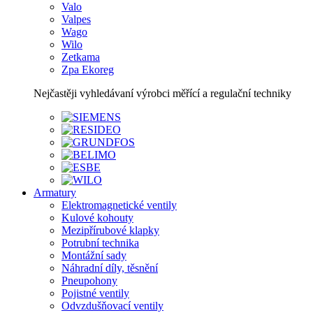
Valo
Valpes
Wago
Wilo
Zetkama
Zpa Ekoreg
Nejčastěji vyhledávaní výrobci měřící a regulační techniky
Armatury
Elektromagnetické ventily
Kulové kohouty
Mezipřírubové klapky
Potrubní technika
Montážní sady
Náhradní díly, těsnění
Pneupohony
Pojistné ventily
Odvzdušňovací ventily