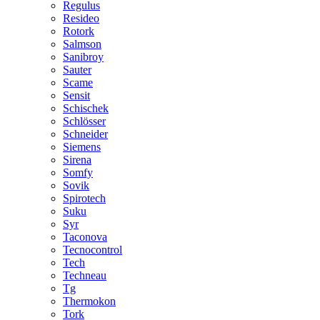
Regulus
Resideo
Rotork
Salmson
Sanibroy
Sauter
Scame
Sensit
Schischek
Schlösser
Schneider
Siemens
Sirena
Somfy
Sovik
Spirotech
Suku
Syr
Taconova
Tecnocontrol
Tech
Techneau
Tg
Thermokon
Tork