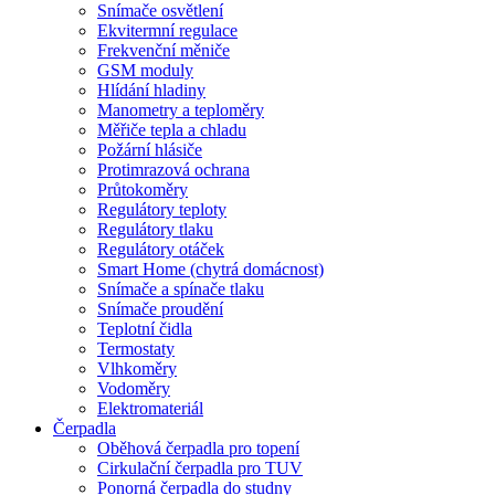
Snímače osvětlení
Ekvitermní regulace
Frekvenční měniče
GSM moduly
Hlídání hladiny
Manometry a teploměry
Měřiče tepla a chladu
Požární hlásiče
Protimrazová ochrana
Průtokoměry
Regulátory teploty
Regulátory tlaku
Regulátory otáček
Smart Home (chytrá domácnost)
Snímače a spínače tlaku
Snímače proudění
Teplotní čidla
Termostaty
Vlhkoměry
Vodoměry
Elektromateriál
Čerpadla
Oběhová čerpadla pro topení
Cirkulační čerpadla pro TUV
Ponorná čerpadla do studny