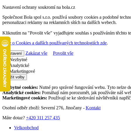
Nastavení ochrany soukromí na bola.cz
Společnost Bola spol s.r.o. používá soubory cookies a podobné techno
personalizaci reklamy na reklamních sítích na dalších webech.
Kliknutím na "Povolit vše" vyjadřujete souhlas s používáním těchto t
Více o Cookies a dalších používaných technologiích zde
.
Zakázat vše
Povolit vše
Nastavení
Nezbytné
Analytické
Marketingové
Uložit volby
Nezbytné cookies:
Nutné pro správné fungování webu. Tyto nelze de
Analytické cookies:
Pomáhají nám porozumět, jak používáte náš web,
Marketingové cookies:
Používají se ke sledování návštěvníků napří
Osobní odběr zboží: Severní 276, Jinočany -
Kontakt
Máte dotaz?
+420 311 257 435
Velkoobchod