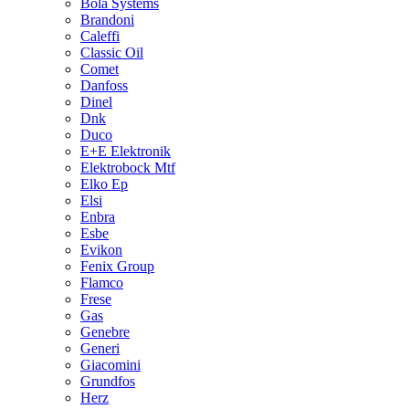
Bola Systems
Brandoni
Caleffi
Classic Oil
Comet
Danfoss
Dinel
Dnk
Duco
E+E Elektronik
Elektrobock Mtf
Elko Ep
Elsi
Enbra
Esbe
Evikon
Fenix Group
Flamco
Frese
Gas
Genebre
Generi
Giacomini
Grundfos
Herz