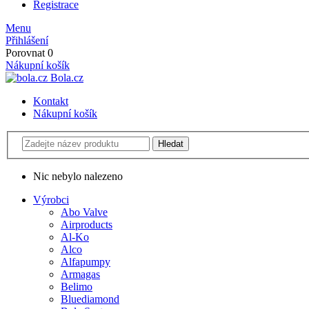
Registrace
Menu
Přihlášení
Porovnat
0
Nákupní košík
Bola.cz
Kontakt
Nákupní košík
Nic nebylo nalezeno
Výrobci
Abo Valve
Airproducts
Al-Ko
Alco
Alfapumpy
Armagas
Belimo
Bluediamond