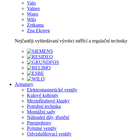
Valo
Valpes
Wago
Wilo
Zetkama
Zpa Ekoreg
Nejčastěji vyhledávaní výrobci měřící a regulační techniky
Armatury
Elektromagnetické ventily
Kulové kohouty
Mezipřírubové klapky
Potrubní technika
Montážní sady
Náhradní díly, těsnění
Pneupohony
Pojistné ventily
Odvzdušňovací ventily