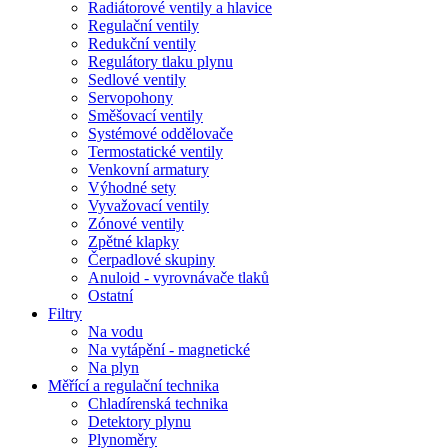
Radiátorové ventily a hlavice
Regulační ventily
Redukční ventily
Regulátory tlaku plynu
Sedlové ventily
Servopohony
Směšovací ventily
Systémové oddělovače
Termostatické ventily
Venkovní armatury
Výhodné sety
Vyvažovací ventily
Zónové ventily
Zpětné klapky
Čerpadlové skupiny
Anuloid - vyrovnávače tlaků
Ostatní
Filtry
Na vodu
Na vytápění - magnetické
Na plyn
Měřící a regulační technika
Chladírenská technika
Detektory plynu
Plynoměry