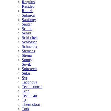
Regulus
Resideo
Rotork
Salmson
Sanibroy
Sauter
Scame
Sensit
Schischek
Schlösser
Schneider
Siemens
Sirena
Somfy
Sovik
Spirotech
Suku
Syr
Taconova
Tecnocontrol
Tech
Techneau
Tg
Thermokon
Tork