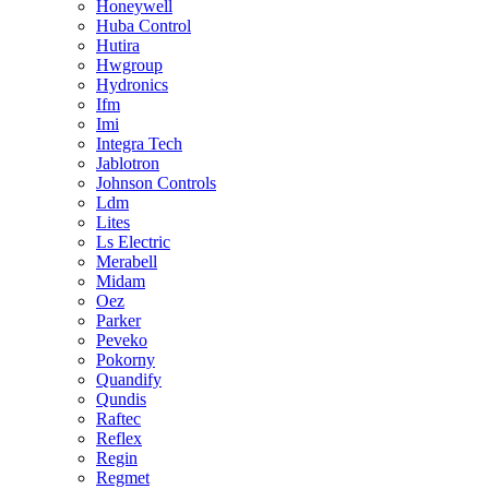
Honeywell
Huba Control
Hutira
Hwgroup
Hydronics
Ifm
Imi
Integra Tech
Jablotron
Johnson Controls
Ldm
Lites
Ls Electric
Merabell
Midam
Oez
Parker
Peveko
Pokorny
Quandify
Qundis
Raftec
Reflex
Regin
Regmet