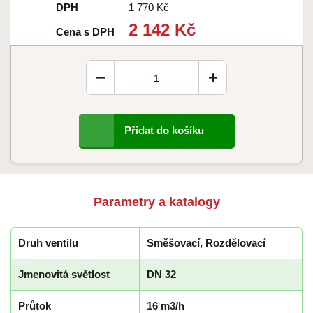
DPH
1 770 Kč
2 142 Kč
Cena s DPH
−
+
Přidat do košíku
Parametry a katalogy
Druh ventilu
Směšovací, Rozdělovací
Jmenovitá světlost
DN 32
Průtok
16 m3/h