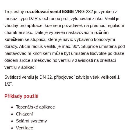
Trojcestný
rozdělovací ventil ESBE
VRG 232 je vyroben z
mosazi typu DZR s ochranou proti vyluhování zinku. Ventil je
vhodný pro aplikace, kde není požadavek na přesnou regulační
charakteristiku. Dále je vybaven nastavovacím
ručním
kolečkem
se stupnicí, které je navíc vybaveno koncovými
dorazy. Akční rádius ventilu je max. 90°. Stupnice umístěná pod
nastavovacím knoflíkem může být umístěna libovolně po dráze
otáčení srdce směšovacího ventilu v závislosti na orientaci
ventilu v aplikaci.
Světlosti ventilu je DN 32, připojovací závit je však velikosti 1
1/2".
Příklady použití
Topenářské aplikace
Chlazení
Solární systémy
Ventilace