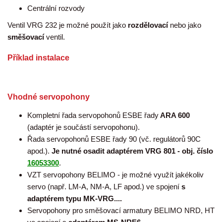
Centrální rozvody
Ventil VRG 232 je možné použít jako
rozdělovací
nebo jako
směšovací
ventil.
Příklad instalace
Vhodné servopohony
Kompletní řada servopohonů ESBE řady
ARA 600
(adaptér je součástí servopohonu).
Řada servopohonů ESBE řady 90 (vč. regulátorů 90C
apod.).
Je nutné osadit adaptérem VRG 801 - obj. číslo
16053300
.
VZT servopohony BELIMO - je možné využít jakékoliv
servo (např. LM-A, NM-A, LF apod.) ve spojení
s
adaptérem typu MK-VRG....
Servopohony pro směšovací armatury BELIMO NRD, HT