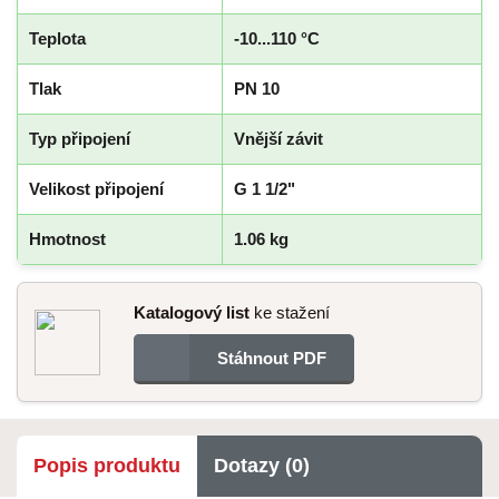
Teplota
-10...110 °C
Tlak
PN 10
Typ připojení
Vnější závit
Velikost připojení
G 1 1/2"
Hmotnost
1.06 kg
Katalogový list
ke stažení
Stáhnout PDF
Popis produktu
Dotazy (0)