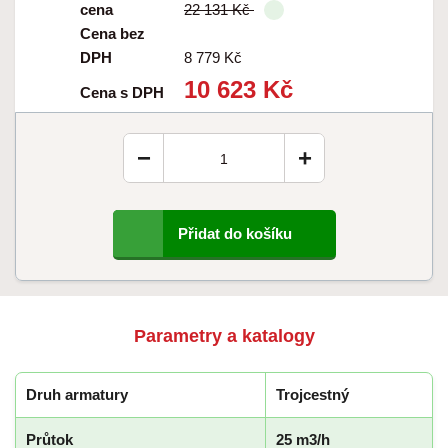
cena
22 131 Kč
Cena bez
DPH
8 779 Kč
10 623 Kč
Cena s DPH
−
+
Přidat do košíku
Parametry a katalogy
Druh armatury
Trojcestný
Průtok
25 m3/h