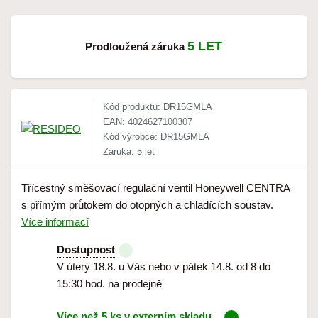
5 LET
Prodloužená záruka
Kód produktu: DR15GMLA
EAN: 4024627100307
Kód výrobce: DR15GMLA
Záruka: 5 let
Třícestný směšovací regulační ventil Honeywell CENTRA
s přímým průtokem do otopných a chladících soustav.
Více informací
Dostupnost
V úterý 18.8. u Vás nebo v pátek 14.8. od 8 do
15:30 hod. na prodejně
Více než 5 ks v externím skladu