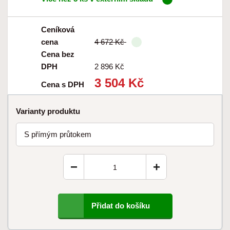
Ceníková
cena
4 672 Kč
Cena bez
DPH
2 896 Kč
3 504 Kč
Cena s DPH
Varianty produktu
S přímým průtokem
−
+
Přidat do košíku