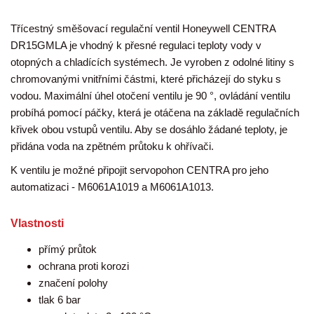
Třícestný směšovací regulační ventil Honeywell CENTRA
DR15GMLA je vhodný k přesné regulaci teploty vody v
otopných a chladících systémech. Je vyroben z odolné litiny s
chromovanými vnitřními částmi, které přicházejí do styku s
vodou. Maximální úhel otočení ventilu je 90 °, ovládání ventilu
probíhá pomocí páčky, která je otáčena na základě regulačních
křivek obou vstupů ventilu. Aby se dosáhlo žádané teploty, je
přidána voda na zpětném průtoku k ohřívači.
K ventilu je možné připojit servopohon CENTRA pro jeho
automatizaci - M6061A1019 a M6061A1013.
Vlastnosti
přímý průtok
ochrana proti korozi
značení polohy
tlak 6 bar