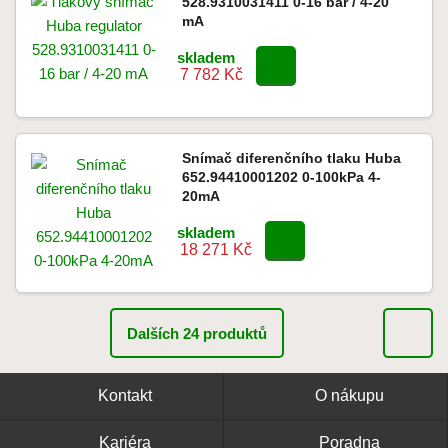
528.9310031411 0-16 bar / 4-20
mA
skladem
7 782 Kč
Snímač diferenčního tlaku Huba
652.94410001202 0-100kPa 4-
20mA
skladem
18 271 Kč
Dalších 24 produktů
Kontakt
O nákupu
Kariéra
Poradna