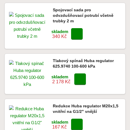
Spojovací sada pro
odvzdušňovací potrubí včetně
trubky 2 m
skladem
340 Kč
Tlakový spínač Huba regulator
625.9740 100-600 kPa
skladem
2 178 Kč
Redukce Huba regulator M20x1,5
vnitřní na G1/2" vnější
skladem
167 Kč