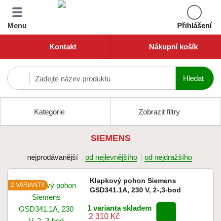
Menu
Přihlášení
Kontakt
Nákupní košík
Kategorie
Zobrazit filtry
SIEMENS
nejprodávanější
od nejlevnějšího
od nejdražšího
Klapkový pohon Siemens
2 VARIANTY
GSD341.1A, 230 V, 2-,3-bod
1 varianta skladem
2 310 Kč