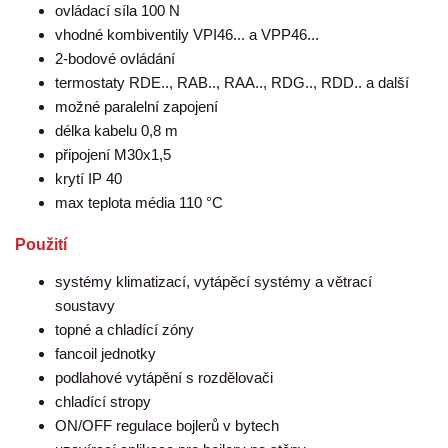
ovládací síla 100 N
vhodné kombiventily VPI46... a VPP46...
2-bodové ovládání
termostaty RDE.., RAB.., RAA.., RDG.., RDD.. a další
možné paralelní zapojení
délka kabelu 0,8 m
připojení M30x1,5
krytí IP 40
max teplota média 110 °C
Použití
systémy klimatizací, vytápěcí systémy a větrací
soustavy
topné a chladící zóny
fancoil jednotky
podlahové vytápění s rozdělovači
chladící stropy
ON/OFF regulace bojlerů v bytech