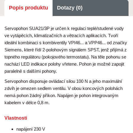
Popis produktu
Dotazy (0)
Servopohon SUA21/3P je určen k regulaci teplé/studené vody
ve vytápěcích, klimatizačních a větracích aplikacích. Tvoří
ideální kombinaci s kombiventily VPI46... a VPP46... od značky
Siemens, které řídí 2-polohovým signálem SPST, jenž přijímá z
topného regulátoru (pokojového termostatu). Na těle pohonu se
nachází LED indikace polohy vřetene. Pohon je možné zapojit
paralelně s dalšími pohony.
Servopohon disponuje ovládací silou 100 N a jeho maximální
zdvih je omezen sedlem ventilu. V obou koncových polohách
nemá pohon žádný příkon. Napájen je pohon integrovaným
kabelem v délce 0,8 m.
Vlastnosti
napájení 230 V