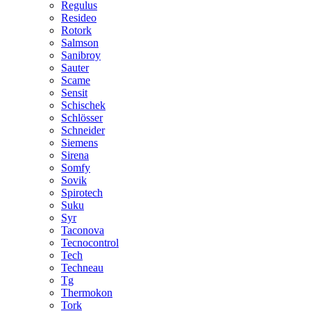
Regulus
Resideo
Rotork
Salmson
Sanibroy
Sauter
Scame
Sensit
Schischek
Schlösser
Schneider
Siemens
Sirena
Somfy
Sovik
Spirotech
Suku
Syr
Taconova
Tecnocontrol
Tech
Techneau
Tg
Thermokon
Tork