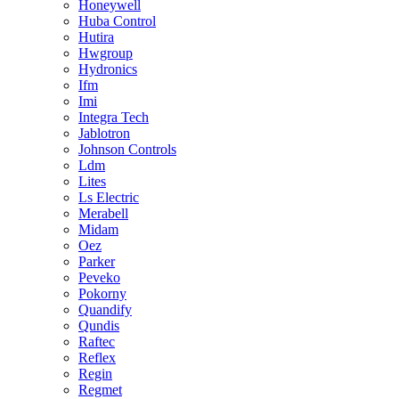
Honeywell
Huba Control
Hutira
Hwgroup
Hydronics
Ifm
Imi
Integra Tech
Jablotron
Johnson Controls
Ldm
Lites
Ls Electric
Merabell
Midam
Oez
Parker
Peveko
Pokorny
Quandify
Qundis
Raftec
Reflex
Regin
Regmet