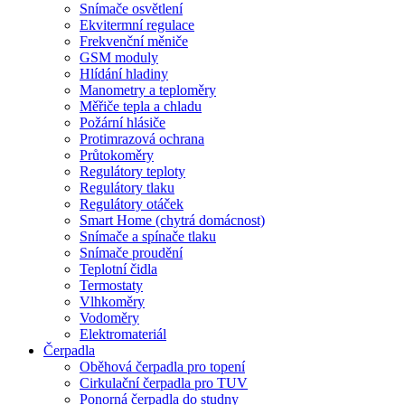
Snímače osvětlení
Ekvitermní regulace
Frekvenční měniče
GSM moduly
Hlídání hladiny
Manometry a teploměry
Měřiče tepla a chladu
Požární hlásiče
Protimrazová ochrana
Průtokoměry
Regulátory teploty
Regulátory tlaku
Regulátory otáček
Smart Home (chytrá domácnost)
Snímače a spínače tlaku
Snímače proudění
Teplotní čidla
Termostaty
Vlhkoměry
Vodoměry
Elektromateriál
Čerpadla
Oběhová čerpadla pro topení
Cirkulační čerpadla pro TUV
Ponorná čerpadla do studny