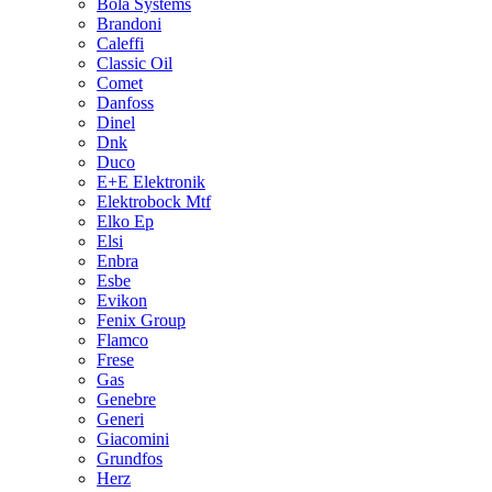
Bola Systems
Brandoni
Caleffi
Classic Oil
Comet
Danfoss
Dinel
Dnk
Duco
E+E Elektronik
Elektrobock Mtf
Elko Ep
Elsi
Enbra
Esbe
Evikon
Fenix Group
Flamco
Frese
Gas
Genebre
Generi
Giacomini
Grundfos
Herz