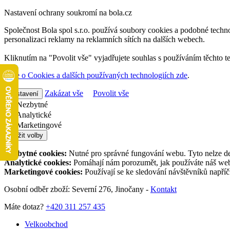
Nastavení ochrany soukromí na bola.cz
Společnost Bola spol s.r.o. používá soubory cookies a podobné techno
personalizaci reklamy na reklamních sítích na dalších webech.
Kliknutím na "Povolit vše" vyjadřujete souhlas s používáním těchto t
Více o Cookies a dalších používaných technologiích zde
.
Zakázat vše
Povolit vše
Nastavení
Nezbytné
Analytické
Marketingové
Uložit volby
Nezbytné cookies:
Nutné pro správné fungování webu. Tyto nelze de
Analytické cookies:
Pomáhají nám porozumět, jak používáte náš web,
Marketingové cookies:
Používají se ke sledování návštěvníků napří
Osobní odběr zboží: Severní 276, Jinočany -
Kontakt
Máte dotaz?
+420 311 257 435
Velkoobchod