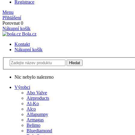
Registrace
Menu
Přihlášení
Porovnat
0
Nákupní košík
Bola.cz
Kontakt
Nákupní košík
Nic nebylo nalezeno
Výrobci
Abo Valve
Airproducts
Al-Ko
Alco
Alfapumpy
Armagas
Belimo
Bluediamond