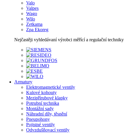
Valo
Valpes
Wago
Wilo
Zetkama
Zpa Ekoreg
Nejčastěji vyhledávaní výrobci měřící a regulační techniky
Armatury
Elektromagnetické ventily
Kulové kohouty
Mezipřírubové klapky
Potrubní technika
Montážní sady
Náhradní díly, těsnění
Pneupohony
Pojistné ventily
Odvzdušňovací ventily