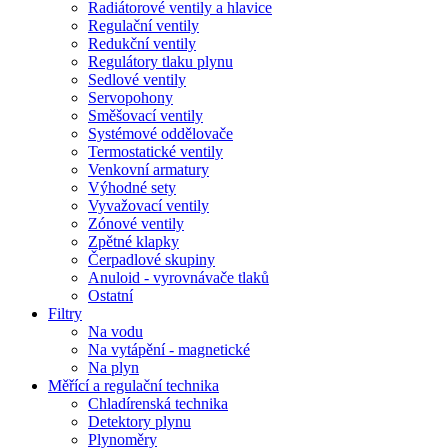
Radiátorové ventily a hlavice
Regulační ventily
Redukční ventily
Regulátory tlaku plynu
Sedlové ventily
Servopohony
Směšovací ventily
Systémové oddělovače
Termostatické ventily
Venkovní armatury
Výhodné sety
Vyvažovací ventily
Zónové ventily
Zpětné klapky
Čerpadlové skupiny
Anuloid - vyrovnávače tlaků
Ostatní
Filtry
Na vodu
Na vytápění - magnetické
Na plyn
Měřící a regulační technika
Chladírenská technika
Detektory plynu
Plynoměry