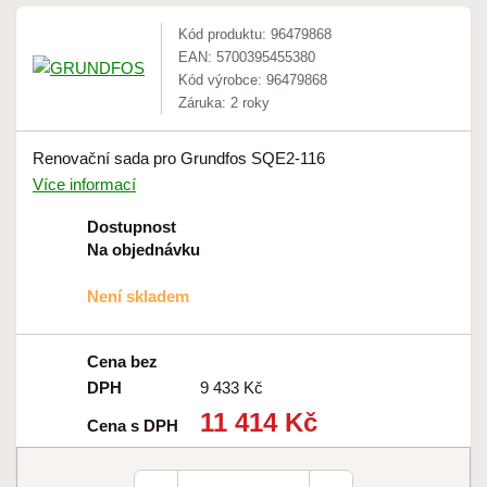
Kód produktu: 96479868
EAN: 5700395455380
Kód výrobce: 96479868
Záruka: 2 roky
Renovační sada pro Grundfos SQE2-116
Více informací
Dostupnost
Na objednávku
Není skladem
Cena bez
DPH
9 433 Kč
11 414 Kč
Cena s DPH