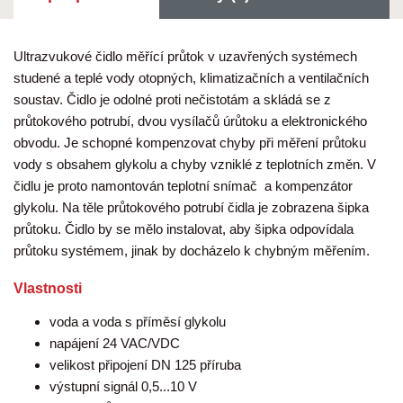
Ultrazvukové čidlo měřící průtok v uzavřených systémech
studené a teplé vody otopných, klimatizačních a ventilačních
soustav. Čidlo je odolné proti nečistotám a skládá se z
průtokového potrubí, dvou vysílačů úrůtoku a elektronického
obvodu. Je schopné kompenzovat chyby při měření průtoku
vody s obsahem glykolu a chyby vzniklé z teplotních změn. V
čidlu je proto namontován teplotní snímač a kompenzátor
glykolu. Na těle průtokového potrubí čidla je zobrazena šipka
průtoku. Čidlo by se mělo instalovat, aby šipka odpovídala
průtoku systémem, jinak by docházelo k chybným měřením.
Vlastnosti
voda a voda s příměsí glykolu
napájení 24 VAC/VDC
velikost připojení DN 125 příruba
výstupní signál 0,5...10 V