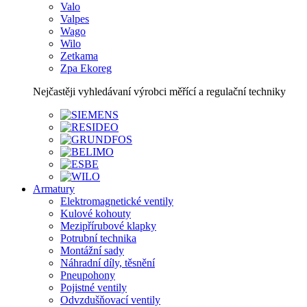
Valo
Valpes
Wago
Wilo
Zetkama
Zpa Ekoreg
Nejčastěji vyhledávaní výrobci měřící a regulační techniky
Armatury
Elektromagnetické ventily
Kulové kohouty
Mezipřírubové klapky
Potrubní technika
Montážní sady
Náhradní díly, těsnění
Pneupohony
Pojistné ventily
Odvzdušňovací ventily