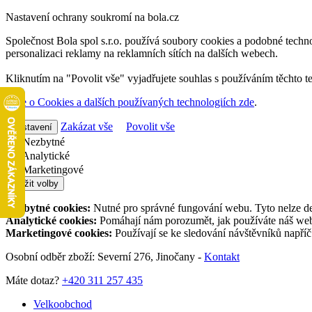
Nastavení ochrany soukromí na bola.cz
Společnost Bola spol s.r.o. používá soubory cookies a podobné techno
personalizaci reklamy na reklamních sítích na dalších webech.
Kliknutím na "Povolit vše" vyjadřujete souhlas s používáním těchto t
Více o Cookies a dalších používaných technologiích zde
.
Zakázat vše
Povolit vše
Nastavení
Nezbytné
Analytické
Marketingové
Uložit volby
Nezbytné cookies:
Nutné pro správné fungování webu. Tyto nelze de
Analytické cookies:
Pomáhají nám porozumět, jak používáte náš web,
Marketingové cookies:
Používají se ke sledování návštěvníků napří
Osobní odběr zboží: Severní 276, Jinočany -
Kontakt
Máte dotaz?
+420 311 257 435
Velkoobchod