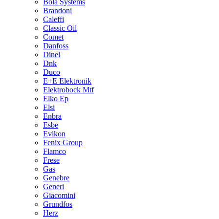
Bola Systems
Brandoni
Caleffi
Classic Oil
Comet
Danfoss
Dinel
Dnk
Duco
E+E Elektronik
Elektrobock Mtf
Elko Ep
Elsi
Enbra
Esbe
Evikon
Fenix Group
Flamco
Frese
Gas
Genebre
Generi
Giacomini
Grundfos
Herz