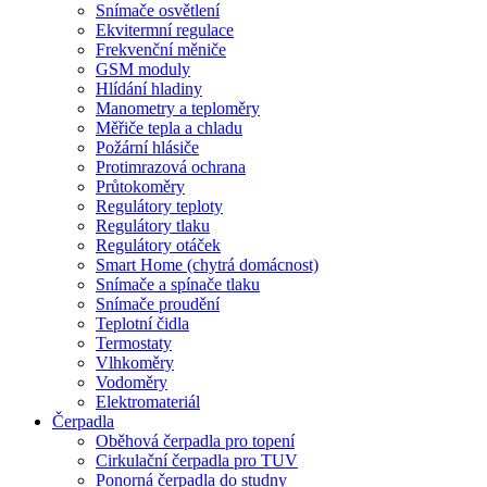
Snímače osvětlení
Ekvitermní regulace
Frekvenční měniče
GSM moduly
Hlídání hladiny
Manometry a teploměry
Měřiče tepla a chladu
Požární hlásiče
Protimrazová ochrana
Průtokoměry
Regulátory teploty
Regulátory tlaku
Regulátory otáček
Smart Home (chytrá domácnost)
Snímače a spínače tlaku
Snímače proudění
Teplotní čidla
Termostaty
Vlhkoměry
Vodoměry
Elektromateriál
Čerpadla
Oběhová čerpadla pro topení
Cirkulační čerpadla pro TUV
Ponorná čerpadla do studny