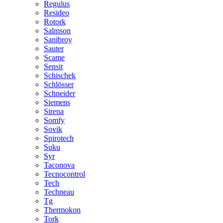
Regulus
Resideo
Rotork
Salmson
Sanibroy
Sauter
Scame
Sensit
Schischek
Schlösser
Schneider
Siemens
Sirena
Somfy
Sovik
Spirotech
Suku
Syr
Taconova
Tecnocontrol
Tech
Techneau
Tg
Thermokon
Tork