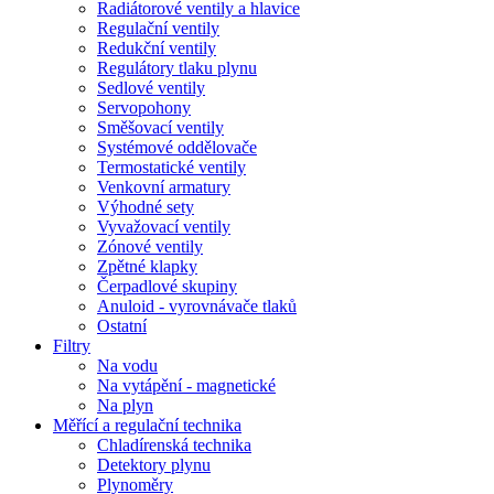
Radiátorové ventily a hlavice
Regulační ventily
Redukční ventily
Regulátory tlaku plynu
Sedlové ventily
Servopohony
Směšovací ventily
Systémové oddělovače
Termostatické ventily
Venkovní armatury
Výhodné sety
Vyvažovací ventily
Zónové ventily
Zpětné klapky
Čerpadlové skupiny
Anuloid - vyrovnávače tlaků
Ostatní
Filtry
Na vodu
Na vytápění - magnetické
Na plyn
Měřící a regulační technika
Chladírenská technika
Detektory plynu
Plynoměry