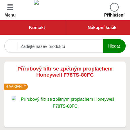
Menu
Přihlášení
Kontakt
Nákupní košík
Přírubový filtr se zpětným proplachem
Honeywell F78TS-80FC
4 VARIANTY