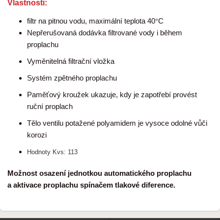
Vlastnosti:
°
filtr na pitnou vodu, maximální teplota 40
C
Nepřerušovaná dodávka filtrované vody i během
proplachu
Vyměnitelná filtrační vložka
Systém zpětného proplachu
Paměťový kroužek ukazuje, kdy je zapotřebí provést
ruční proplach
Tělo ventilu potažené polyamidem je vysoce odolné vůči
korozi
Hodnoty Kvs: 113
Možnost osazení jednotkou automatického proplachu
a aktivace proplachu spínačem tlakové diference.