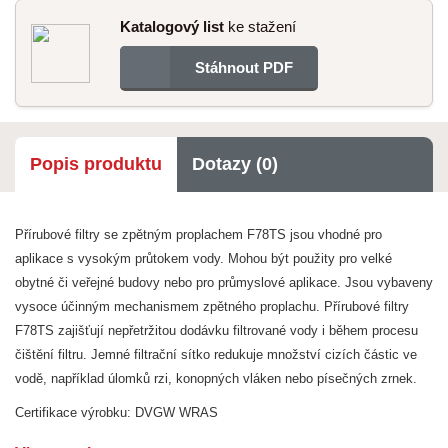
Katalogový list
ke stažení
Stáhnout PDF
Popis produktu
Dotazy (0)
Přírubové filtry se zpětným proplachem F78TS jsou vhodné pro
aplikace s vysokým průtokem vody. Mohou být použity pro velké
obytné či veřejné budovy nebo pro průmyslové aplikace. Jsou vybaveny
vysoce účinným mechanismem zpětného proplachu.
Přírubové filtry
F78TS zajišťují nepřetržitou dodávku filtrované vody i během procesu
čištění filtru. Jemné filtrační sítko redukuje množství cizích částic ve
vodě, například úlomků rzi, konopných vláken nebo písečných zrnek.
Certifikace výrobku: DVGW
WRAS