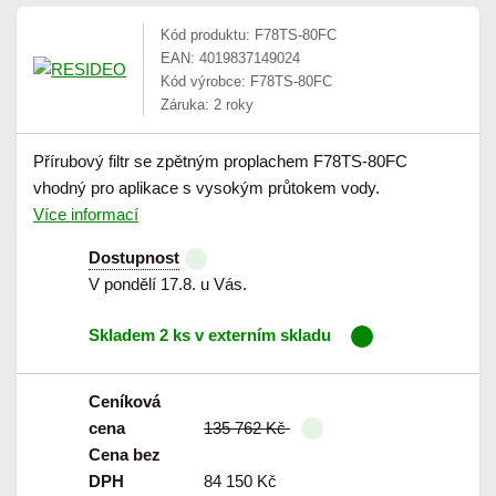
Kód produktu: F78TS-80FC
EAN: 4019837149024
Kód výrobce: F78TS-80FC
Záruka: 2 roky
Přírubový filtr se zpětným proplachem F78TS-80FC
vhodný pro aplikace s vysokým průtokem vody.
Více informací
Dostupnost
V pondělí 17.8. u Vás.
Skladem 2 ks v externím skladu
Ceníková
cena
135 762 Kč
Cena bez
DPH
84 150 Kč