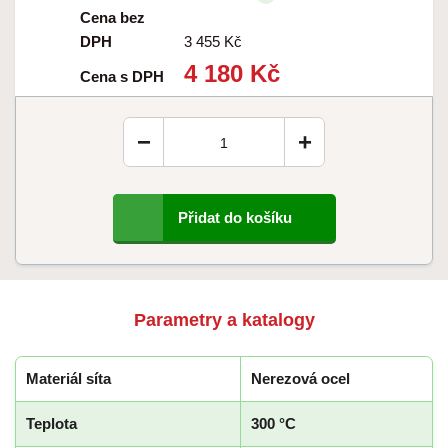
Cena bez
DPH
3 455 Kč
4 180 Kč
Cena s DPH
−
+
Přidat do košíku
Parametry a katalogy
Materiál síta
Nerezová ocel
Teplota
300 °C