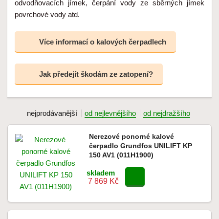
odvodňovacích jímek, čerpání vody ze sběrných jímek
povrchové vody atd.
Více informací o kalových čerpadlech
Jak předejít škodám ze zatopení?
nejprodávanější
od nejlevnějšího
od nejdražšího
Nerezové ponorné kalové
čerpadlo Grundfos UNILIFT KP
150 AV1 (011H1900)
skladem
7 869 Kč