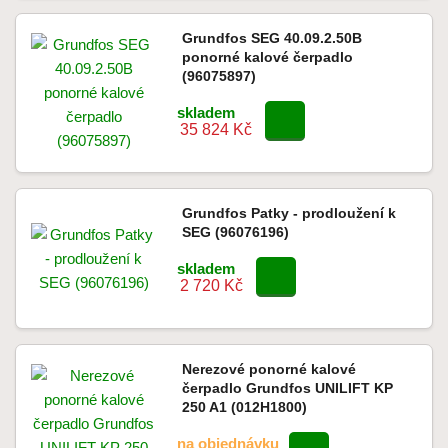
Grundfos SEG 40.09.2.50B
ponorné kalové čerpadlo
(96075897)
skladem
35 824 Kč
Grundfos Patky - prodloužení k
SEG (96076196)
skladem
2 720 Kč
Nerezové ponorné kalové
čerpadlo Grundfos UNILIFT KP
250 A1 (012H1800)
na objednávku