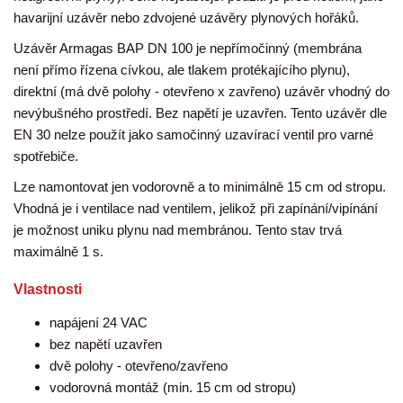
havarijní uzávěr nebo zdvojené uzávěry plynových hořáků.
Uzávěr Armagas BAP DN 100 je nepřímočinný (membrána
není přímo řízena cívkou, ale tlakem protékajícího plynu),
direktní (má dvě polohy - otevřeno x zavřeno) uzávěr vhodný do
nevýbušného prostředí. Bez napětí je uzavřen. Tento uzávěr dle
EN 30 nelze použít jako samočinný uzavírací ventil pro varné
spotřebiče.
Lze namontovat jen vodorovně a to minimálně 15 cm od stropu.
Vhodná je i ventilace nad ventilem, jelikož při zapínání/vipínání
je možnost uniku plynu nad membránou. Tento stav trvá
maximálně 1 s.
Vlastnosti
napájení 24 VAC
bez napětí uzavřen
dvě polohy - otevřeno/zavřeno
vodorovná montáž (min. 15 cm od stropu)