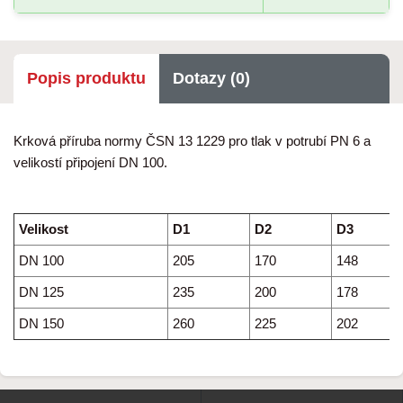
Popis produktu
Dotazy (0)
Krková příruba normy ČSN 13 1229 pro tlak v potrubí PN 6 a
velikostí připojení DN 100.
Velikost
D1
D2
D3
DN 100
205
170
148
DN 125
235
200
178
DN 150
260
225
202