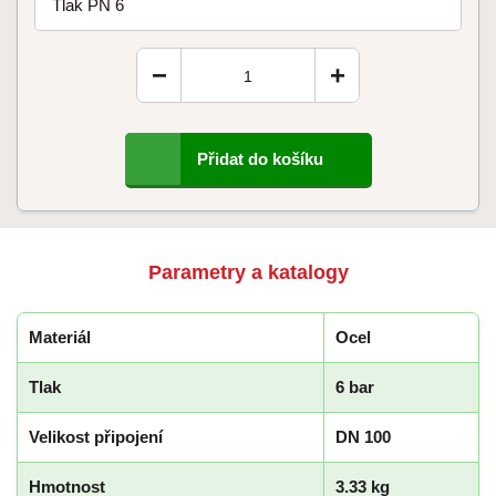
Tlak PN 6
−
+
Přidat do košíku
Parametry a katalogy
Materiál
Ocel
Tlak
6 bar
Velikost připojení
DN 100
Hmotnost
3.33 kg