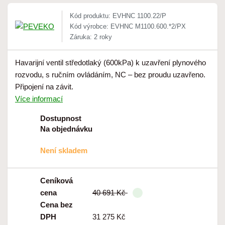
Kód produktu: EVHNC 1100.22/P
Kód výrobce: EVHNC M1100.600.*2/PX
Záruka: 2 roky
Havarijní ventil středotlaký (600kPa) k uzavření plynového
rozvodu, s ručním ovládáním, NC – bez proudu uzavřeno.
Připojení na závit.
Více informací
Dostupnost
Na objednávku
Není skladem
Ceníková
cena
40 691 Kč
Cena bez
DPH
31 275 Kč