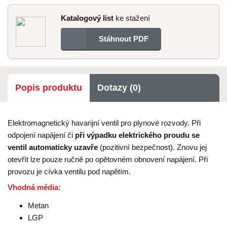
Katalogový list
ke stažení
Stáhnout PDF
Popis produktu
Dotazy (0)
Elektromagnetický havarijní ventil pro plynové rozvody. Při
odpojení napájení či
při výpadku elektrického proudu se
ventil automaticky uzavře
(pozitivní bezpečnost). Znovu jej
otevřít lze pouze ručně po opětovném obnovení napájení. Při
provozu je cívka ventilu pod napětím.
Vhodná média:
Metan
LGP