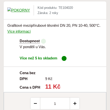
Kód produktu: TE104020
Záruka: 2 roky
Grafitové mezipřírubové těsnění DN 20, PN 10-40, 500°C.
Více informací
Dostupnost
V pondělí u Vás.
Více než 5 ks skladem
Cena bez
DPH
9 Kč
11 Kč
Cena s DPH
−
+