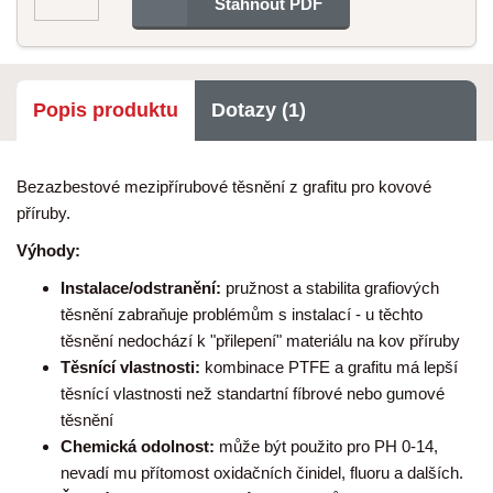
Stáhnout PDF
Popis produktu
Dotazy (1)
Bezazbestové mezipřírubové těsnění z grafitu pro kovové
příruby.
Výhody:
Instalace/odstranění:
pružnost a stabilita grafiových
těsnění zabraňuje problémům s instalací - u těchto
těsnění nedochází k "přilepení" materiálu na kov příruby
Těsnící vlastnosti:
kombinace PTFE a grafitu má lepší
těsnící vlastnosti než standartní fíbrové nebo gumové
těsnění
Chemická odolnost:
může být použito pro PH 0-14,
nevadí mu přítomost oxidačních činidel, fluoru a dalších.