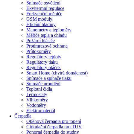
Snímače osvětlení
Ekvitermní regulace
Frekvenční měniče
GSM moduly
Hlídání hladiny
Manometry a teploměry
Měřiče tepla a chladu
Požární hlásiče
Protimrazová ochrana
Průtokoměry
Regulátory teploty
Regulátory tlaku
Regulátory otáček
Smart Home (chytrá domácnost)
Snímače a spínače tlaku
Snímače proudění
Teplotní čidla
Termostaty
Vlhkoměry
Vodoměry
Elektromateriál
Čerpadla
Oběhová čerpadla pro topení
Cirkulační čerpadla pro TUV
Ponorná čerpadla do studny