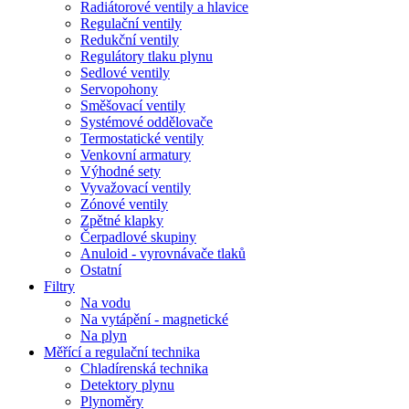
Radiátorové ventily a hlavice
Regulační ventily
Redukční ventily
Regulátory tlaku plynu
Sedlové ventily
Servopohony
Směšovací ventily
Systémové oddělovače
Termostatické ventily
Venkovní armatury
Výhodné sety
Vyvažovací ventily
Zónové ventily
Zpětné klapky
Čerpadlové skupiny
Anuloid - vyrovnávače tlaků
Ostatní
Filtry
Na vodu
Na vytápění - magnetické
Na plyn
Měřící a regulační technika
Chladírenská technika
Detektory plynu
Plynoměry