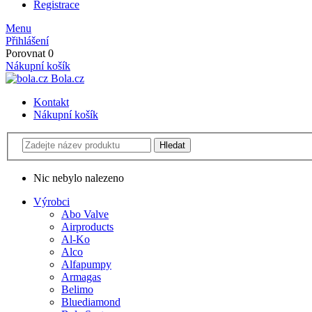
Registrace
Menu
Přihlášení
Porovnat
0
Nákupní košík
Bola.cz
Kontakt
Nákupní košík
Nic nebylo nalezeno
Výrobci
Abo Valve
Airproducts
Al-Ko
Alco
Alfapumpy
Armagas
Belimo
Bluediamond