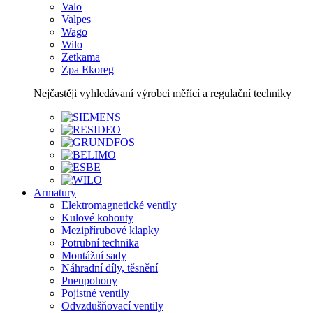
Valo
Valpes
Wago
Wilo
Zetkama
Zpa Ekoreg
Nejčastěji vyhledávaní výrobci měřící a regulační techniky
Armatury
Elektromagnetické ventily
Kulové kohouty
Mezipřírubové klapky
Potrubní technika
Montážní sady
Náhradní díly, těsnění
Pneupohony
Pojistné ventily
Odvzdušňovací ventily