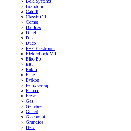
Bola Systems
Brandoni
Caleffi
Classic Oil
Comet
Danfoss
Dinel
Dnk
Duco
E+E Elektronik
Elektrobock Mtf
Elko Ep
Elsi
Enbra
Esbe
Evikon
Fenix Group
Flamco
Frese
Gas
Genebre
Generi
Giacomini
Grundfos
Herz