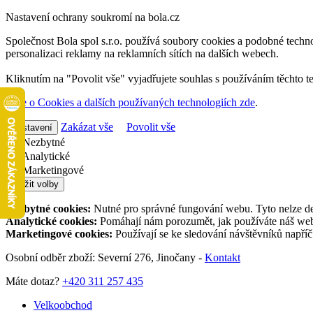
Nastavení ochrany soukromí na bola.cz
Společnost Bola spol s.r.o. používá soubory cookies a podobné techno
personalizaci reklamy na reklamních sítích na dalších webech.
Kliknutím na "Povolit vše" vyjadřujete souhlas s používáním těchto t
Více o Cookies a dalších používaných technologiích zde
.
Zakázat vše
Povolit vše
Nastavení
Nezbytné
Analytické
Marketingové
Uložit volby
Nezbytné cookies:
Nutné pro správné fungování webu. Tyto nelze de
Analytické cookies:
Pomáhají nám porozumět, jak používáte náš web,
Marketingové cookies:
Používají se ke sledování návštěvníků napří
Osobní odběr zboží: Severní 276, Jinočany -
Kontakt
Máte dotaz?
+420 311 257 435
Velkoobchod