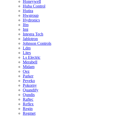
Honeywell
Huba Control
Hutira
Hwgroup
Hydronics
Ifm
Imi
Integra Tech
Jablotron
Johnson Controls
Ldm
Lites
Ls Electric
Merabell
Midam
Oez
Parker
Peveko
Pokorny
Quandify
Qundis
Raftec
Reflex
Regin
Regmet