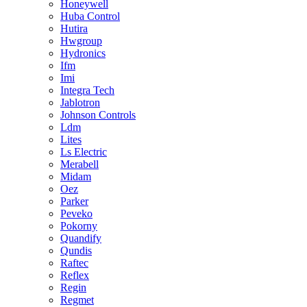
Honeywell
Huba Control
Hutira
Hwgroup
Hydronics
Ifm
Imi
Integra Tech
Jablotron
Johnson Controls
Ldm
Lites
Ls Electric
Merabell
Midam
Oez
Parker
Peveko
Pokorny
Quandify
Qundis
Raftec
Reflex
Regin
Regmet