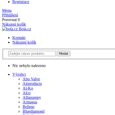
Registrace
Menu
Přihlášení
Porovnat
0
Nákupní košík
Bola.cz
Kontakt
Nákupní košík
Nic nebylo nalezeno
Výrobci
Abo Valve
Airproducts
Al-Ko
Alco
Alfapumpy
Armagas
Belimo
Bluediamond