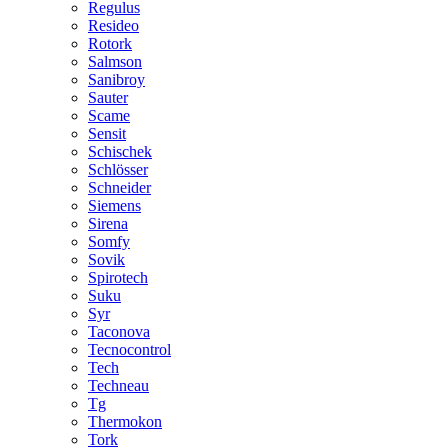
Regulus
Resideo
Rotork
Salmson
Sanibroy
Sauter
Scame
Sensit
Schischek
Schlösser
Schneider
Siemens
Sirena
Somfy
Sovik
Spirotech
Suku
Syr
Taconova
Tecnocontrol
Tech
Techneau
Tg
Thermokon
Tork