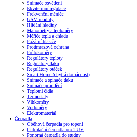
Snímače osvětlení
Ekvitermní regulace
Frekvenční měniče
GSM moduly
Hlídání hladiny
Manometry a teploměry
Měřiče tepla a chladu
Požární hlásiče
Protimrazová ochrana
Průtokoměry
Regulátory teploty
Regulátory tlaku
Regulátory otáček
Smart Home (chytrá domácnost)
Snímače a spínače tlaku
Snímače proudění
Teplotní čidla
Termostaty
Vlhkoměry
Vodoměry
Elektromateriál
Čerpadla
Oběhová čerpadla pro topení
Cirkulační čerpadla pro TUV
Ponorná čerpadla do studny