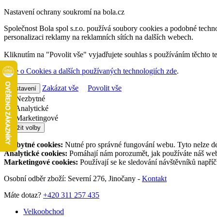
Nastavení ochrany soukromí na bola.cz
Společnost Bola spol s.r.o. používá soubory cookies a podobné techno
personalizaci reklamy na reklamních sítích na dalších webech.
Kliknutím na "Povolit vše" vyjadřujete souhlas s používáním těchto t
Více o Cookies a dalších používaných technologiích zde
.
Zakázat vše
Povolit vše
Nastavení
Nezbytné
Analytické
Marketingové
Uložit volby
Nezbytné cookies:
Nutné pro správné fungování webu. Tyto nelze de
Analytické cookies:
Pomáhají nám porozumět, jak používáte náš web,
Marketingové cookies:
Používají se ke sledování návštěvníků napří
Osobní odběr zboží: Severní 276, Jinočany -
Kontakt
Máte dotaz?
+420 311 257 435
Velkoobchod