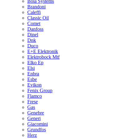
Bola Systems
Brandoni
Caleffi
Classic Oil
Comet
Danfoss
Dinel
Dnk
Duco
E+E Elektronik
Elektrobock Mtf
Elko Ep
Elsi
Enbra
Esbe
Evikon
Fenix Group
Flamco
Frese
Gas
Genebre
Generi
Giacomini
Grundfos
Herz