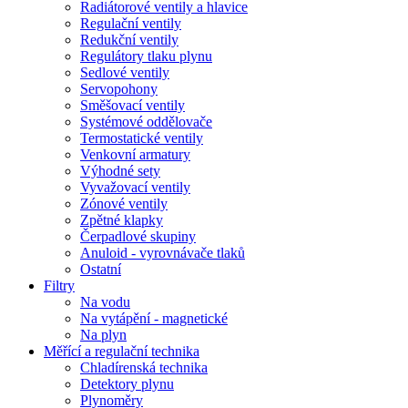
Radiátorové ventily a hlavice
Regulační ventily
Redukční ventily
Regulátory tlaku plynu
Sedlové ventily
Servopohony
Směšovací ventily
Systémové oddělovače
Termostatické ventily
Venkovní armatury
Výhodné sety
Vyvažovací ventily
Zónové ventily
Zpětné klapky
Čerpadlové skupiny
Anuloid - vyrovnávače tlaků
Ostatní
Filtry
Na vodu
Na vytápění - magnetické
Na plyn
Měřící a regulační technika
Chladírenská technika
Detektory plynu
Plynoměry