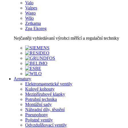
Valo
Valpes
Wago
Wilo
Zetkama
Zpa Ekoreg
Nejčastěji vyhledávaní výrobci měřící a regulační techniky
Armatury
Elektromagnetické ventily
Kulové kohouty
Mezipřírubové klapky
Potrubní technika
Montážní sady
Náhradní díly, těsnění
Pneupohony
Pojistné ventily
Odvzdušňovací ventily