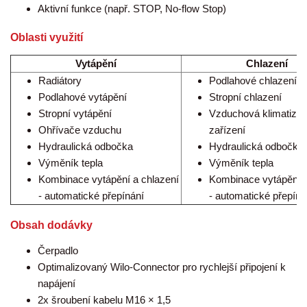
Aktivní funkce (např. STOP, No-flow Stop)
Oblasti využití
Vytápění
Chlazení
Radiátory
Podlahové chlazení
Podlahové vytápění
Stropní chlazení
Stropní vytápění
Vzduchová klimatizač
Ohřívače vzduchu
zařízení
Hydraulická odbočka
Hydraulická odbočka
Výměník tepla
Výměník tepla
Kombinace vytápění a chlazení
Kombinace vytápění a
- automatické přepínání
- automatické přepíná
Obsah dodávky
Čerpadlo
Optimalizovaný Wilo-Connector pro rychlejší připojení k
napájení
2x šroubení kabelu M16 × 1,5