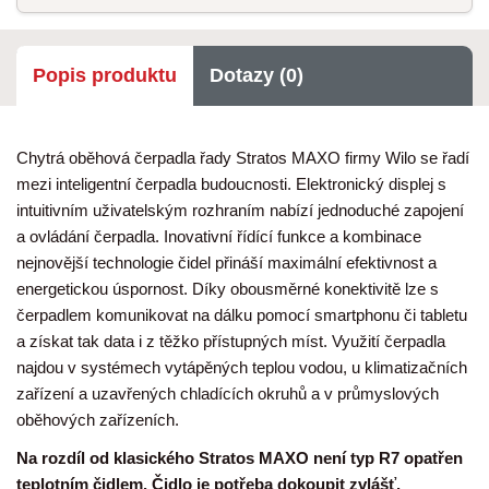
Popis produktu
Dotazy (0)
Chytrá oběhová čerpadla řady Stratos MAXO firmy Wilo se řadí
mezi inteligentní čerpadla budoucnosti. Elektronický displej s
intuitivním uživatelským rozhraním nabízí jednoduché zapojení
a ovládání čerpadla. Inovativní řídící funkce a kombinace
nejnovější technologie čidel přináší maximální efektivnost a
energetickou úspornost. Díky obousměrné konektivitě lze s
čerpadlem komunikovat na dálku pomocí smartphonu či tabletu
a získat tak data i z těžko přístupných míst. Využití čerpadla
najdou v systémech vytápěných teplou vodou, u klimatizačních
zařízení a uzavřených chladících okruhů a v průmyslových
oběhových zařízeních.
Na rozdíl od klasického Stratos MAXO není typ R7 opatřen
teplotním čidlem. Čidlo je potřeba dokoupit zvlášť.