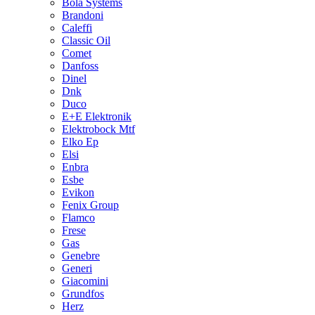
Bola Systems
Brandoni
Caleffi
Classic Oil
Comet
Danfoss
Dinel
Dnk
Duco
E+E Elektronik
Elektrobock Mtf
Elko Ep
Elsi
Enbra
Esbe
Evikon
Fenix Group
Flamco
Frese
Gas
Genebre
Generi
Giacomini
Grundfos
Herz