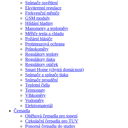
Snímače osvětlení
Ekvitermní regulace
Frekvenční měniče
GSM moduly
Hlídání hladiny
Manometry a teploměry
Měřiče tepla a chladu
Požární hlásiče
Protimrazová ochrana
Průtokoměry
Regulátory teploty
Regulátory tlaku
Regulátory otáček
Smart Home (chytrá domácnost)
Snímače a spínače tlaku
Snímače proudění
Teplotní čidla
Termostaty
Vlhkoměry
Vodoměry
Elektromateriál
Čerpadla
Oběhová čerpadla pro topení
Cirkulační čerpadla pro TUV
Ponorná čerpadla do studny