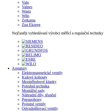
Valo
Valpes
Wago
Wilo
Zetkama
Zpa Ekoreg
Nejčastěji vyhledávaní výrobci měřící a regulační techniky
Armatury
Elektromagnetické ventily
Kulové kohouty
Mezipřírubové klapky
Potrubní technika
Montážní sady
Náhradní díly, těsnění
Pneupohony
Pojistné ventily
Odvzdušňovací ventily