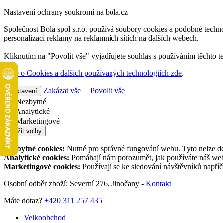
Nastavení ochrany soukromí na bola.cz
Společnost Bola spol s.r.o. používá soubory cookies a podobné techno
personalizaci reklamy na reklamních sítích na dalších webech.
Kliknutím na "Povolit vše" vyjadřujete souhlas s používáním těchto t
Více o Cookies a dalších používaných technologiích zde
.
Zakázat vše
Povolit vše
Nastavení
Nezbytné
Analytické
Marketingové
Uložit volby
Nezbytné cookies:
Nutné pro správné fungování webu. Tyto nelze de
Analytické cookies:
Pomáhají nám porozumět, jak používáte náš web,
Marketingové cookies:
Používají se ke sledování návštěvníků napří
Osobní odběr zboží: Severní 276, Jinočany -
Kontakt
Máte dotaz?
+420 311 257 435
Velkoobchod