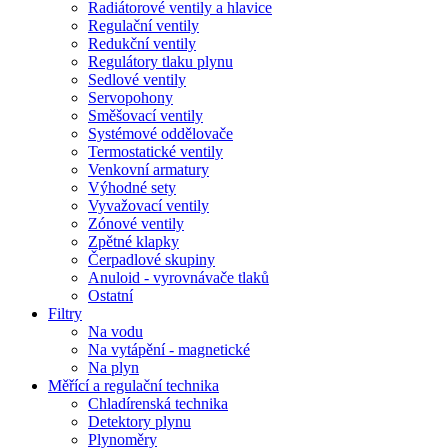
Radiátorové ventily a hlavice
Regulační ventily
Redukční ventily
Regulátory tlaku plynu
Sedlové ventily
Servopohony
Směšovací ventily
Systémové oddělovače
Termostatické ventily
Venkovní armatury
Výhodné sety
Vyvažovací ventily
Zónové ventily
Zpětné klapky
Čerpadlové skupiny
Anuloid - vyrovnávače tlaků
Ostatní
Filtry
Na vodu
Na vytápění - magnetické
Na plyn
Měřící a regulační technika
Chladírenská technika
Detektory plynu
Plynoměry