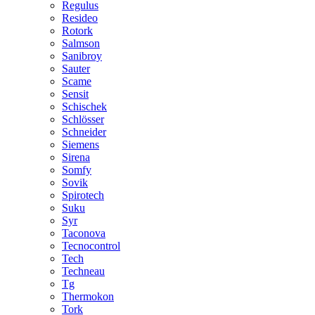
Regulus
Resideo
Rotork
Salmson
Sanibroy
Sauter
Scame
Sensit
Schischek
Schlösser
Schneider
Siemens
Sirena
Somfy
Sovik
Spirotech
Suku
Syr
Taconova
Tecnocontrol
Tech
Techneau
Tg
Thermokon
Tork