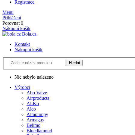
Registrace
Menu
Přihlášení
Porovnat
0
Nákupní košík
Bola.cz
Kontakt
Nákupní košík
Nic nebylo nalezeno
Výrobci
Abo Valve
Airproducts
Al-Ko
Alco
Alfapumpy
Armagas
Belimo
Bluediamond