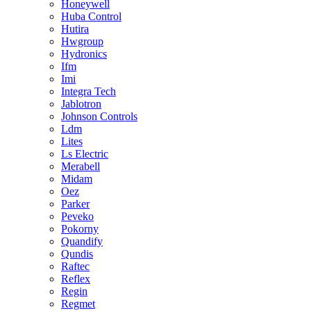
Honeywell
Huba Control
Hutira
Hwgroup
Hydronics
Ifm
Imi
Integra Tech
Jablotron
Johnson Controls
Ldm
Lites
Ls Electric
Merabell
Midam
Oez
Parker
Peveko
Pokorny
Quandify
Qundis
Raftec
Reflex
Regin
Regmet