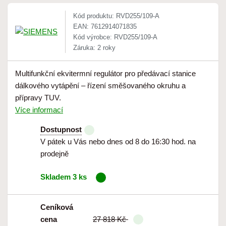
Kód produktu: RVD255/109-A
EAN: 7612914071835
Kód výrobce: RVD255/109-A
Záruka: 2 roky
Multifunkční ekvitermní regulátor pro předávací stanice
dálkového vytápění – řízení směšovaného okruhu a
přípravy TUV.
Více informací
Dostupnost
V pátek u Vás nebo dnes od 8 do 16:30 hod. na
prodejně
Skladem 3 ks
Ceníková
cena
27 818 Kč