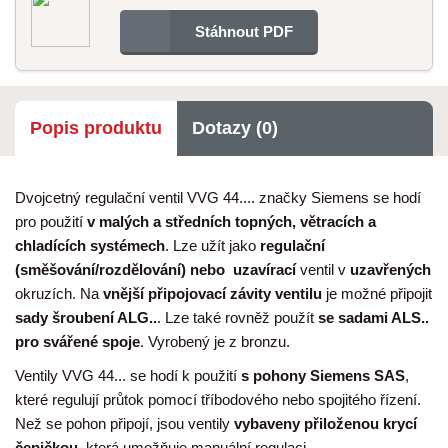
Stáhnout PDF
Popis produktu
Dotazy (0)
Dvojcetný regulační ventil VVG 44.... značky Siemens se hodí
pro použití
v malých a středních topných, větracích a
chladících systémech
. Lze užít jako
regulační
(směšování/rozdělování) nebo uzavírací
ventil v
uzavřených
okruzích. Na
vnější připojovací závity ventilu
je možné připojit
sady šroubení ALG..
. Lze také rovněž použít
se sadami ALS..
pro svářené spoje
. Vyrobený je z bronzu.
Ventily VVG 44... se hodí k použití
s pohony Siemens SAS
,
které regulují průtok pomocí tříbodového nebo spojitého řízení.
Než se pohon připojí, jsou ventily
vybaveny přiloženou krycí
čepičkou
, která umožňuje manuální regulaci.